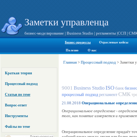
Заметки управленца
бизнес-моделирование
|
Business Studio
|
регламенты
|
ССП
|
СМ
Бизнес-процессы
Отраслевые кейсы
Полезно
О нас
Главная
>
Процессный подход
>
Заметки у
Краткая теория
Процессный подход
ISO
9001
Business Studio
банк
бизне
СМК
Статьи по теме
процессный подход
регламент
тр
21.08.2018
Операциональные определени
Вопрос-ответ
Операциональное определение - определе
того, как понятие измеряется и применяе
Инструменты
Файлы по теме
Операциональное определение придаёт то
«общий язык» между двумя или более люд