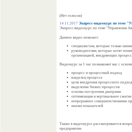
(Нет голосов)
14.11.2017
Экпресс-видеокурс по теме "У
Экпресс-видеокурс по теме "Управление би
Данное видео поможет:
специалистам, которые только начи
руководителям, которые хотят понят
организацией, внедряющих процес
Видеокурс за 1 час познакомит вас с осно
процесс и процессный подход
владелец процесса
цели внедрения процессного подхо
выделение бизнес-процессов
основы построения диаграмм
оптимизация и вертикальное сжатие
непрерывное совершенствование п
анализ показателей
Также в видеокурсе рассматривается вопр
предприятии.