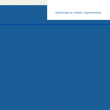
ориентир по темам
|
перепечатка