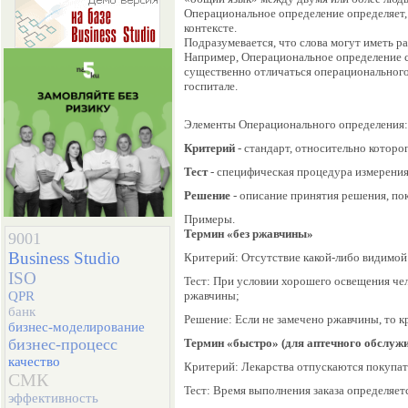
Операциональное определение определяет, 
контексте.
Подразумевается, что слова могут иметь р
Например, Операциональное определение с
существенно отличаться операционального
госпитале.
Элементы Операционального определения:
Критерий
- стандарт, относительно которог
Тест
- специфическая процедура измерения
Решение
- описание принятия решения, пок
Примеры.
Термин «без ржавчины»
9001
Business Studio
Критерий: Отсутствие какой-либо видимой
ISO
Тест: При условии хорошего освещения чел
QPR
ржавчины;
банк
Решение: Если не замечено ржавчины, то 
бизнес-моделирование
бизнес-процесс
Термин «быстро» (для аптечного обслуж
качество
Критерий: Лекарства отпускаются покупате
СМК
Тест: Время выполнения заказа определяе
эффективность