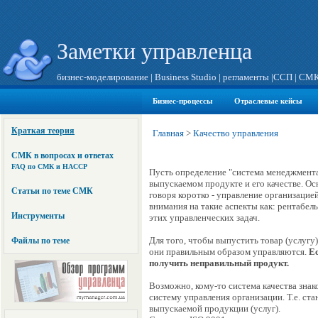
Заметки управленца
бизнес-моделирование
|
Business Studio
|
регламенты
|
ССП
|
СМ
Бизнес-процессы
Отраслевые кейсы
Краткая теория
Главная
>
Качество управления
СМК в вопросах и ответах
FAQ по СМК и HACCP
Пусть определение "система менеджмента 
выпускаемом продукте и его качестве. Осн
Статьи по теме СМК
говоря коротко - управление организацие
внимания на такие аспекты как: рентабел
Инструменты
этих управленческих задач.
Для того, чтобы выпустить товар (услугу
Файлы по теме
они правильным образом управляются.
Ес
получить неправильный продукт.
Возможно, кому-то система качества зна
систему управления организации. Т.е. ст
выпускаемой продукции (услуг).