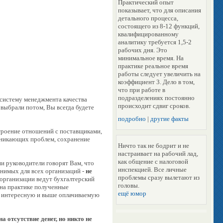
Практический опыт
показывает, что для описания
детального процесса,
состоящего из 8-12 функций,
квалифицированному
аналитику требуется 1,5-2
рабочих дня. Это
минимальное время. На
практике реальное время
работы следует увеличить на
коэффициент 3. Дело в том,
что при работе в
подразделениях постоянно
бя систему менеджмента качества
происходит сдвиг сроков.
 выбрали потом, Вы всегда будете
подробно
|
другие факты
строение отношений с поставщиками,
зникающих проблем, сохранение
Ничто так не бодрит и не
настраивает на рабочий лад,
как общение с налоговой
и руководители говорят Вам, что
инспекцией. Все личные
енимых для всех организаций -
не
проблемы сразу вылетают из
организации ведут бухгалтерский
головы.
 на практике полученные
ещё юмор
ее интересную и выше оплачиваемую
а отсутствие денег, но никто не