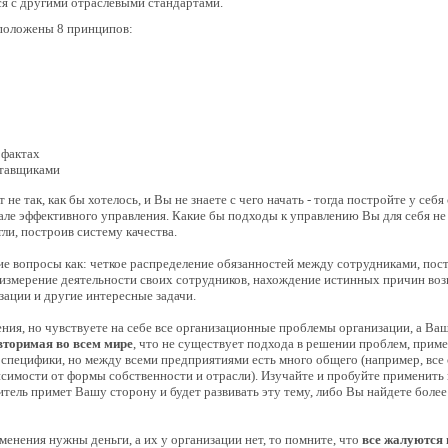
ся с другими отраслевыми стандартами.
 положены 8 принципов:
 фактах
ставщиками
 не так, как бы хотелось, и Вы не знаете с чего начать - тогда постройте у се
але эффективного управления. Какие бы подходы к управлению Вы для себя не
ли, построив систему качества.
ие вопросы как: четкое распределение обязанностей между сотрудниками, по
 измерение деятельности своих сотрудников, нахождение истинных причин во
зации и другие интересные задачи.
ия, но чувствуете на себе все организационные проблемы организации, а Ваш
вторимая во всем мире
, что не существует подхода в решении проблем, прим
специфики, но между всеми предприятиями есть много общего (например, все 
висимости от формы собственности и отрасли). Изучайте и пробуйте применить
дитель примет Вашу сторону и будет развивать эту тему, либо Вы найдете бол
менения нужны деньги, а их у организации нет, то помните, что
все жалуются н