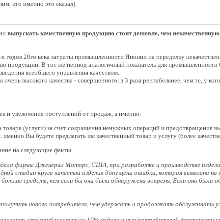
им, кто именно это сказал).
 но
выпускать качественную продукцию стоит дешевле, чем некачественную
 90-х годов 20го века затраты промышленности Японии на переделку некачеств
во продукции. В тот же период аналогичный показатель для промышленности
введения всеобщего управления качеством.
 очень высокого качества - совершенного, в 3 раза рентабельнее, чем те, у кого
ек и увеличения поступлений от продаж, а именно:
а товара (услуги) за счет сокращения ненужных операций и предотвращения в
к. именно Вы будете предлагать им качественный товар и услугу (более качест
мание на следующие факты.
тдела фирмы Дженерал Моторс, США, при разработке и производстве издели
одной стадии круга качества изделия допущена ошибка, которая выявлена на 
 больше средств, чем если бы она была обнаружена вовремя. Если она была о
заполучить нового потребителя, чем удержать и продолжать обслуживать 
 полагают, что приблизительно 10% недовольных потребителей фактически н