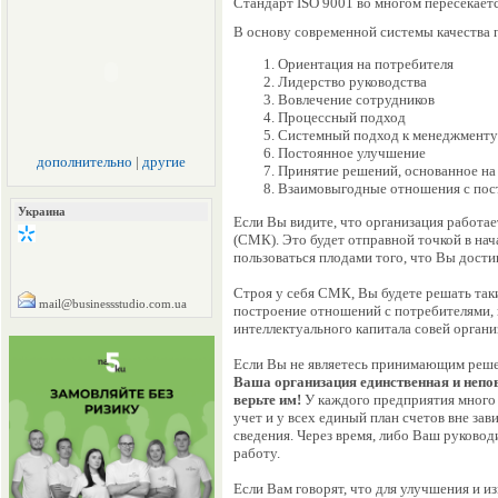
Стандарт ISO 9001 во многом пересекает
В основу современной системы качества
Ориентация на потребителя
Лидерство руководства
Вовлечение сотрудников
Процессный подход
Системный подход к менеджменту
Постоянное улучшение
дополнительно
|
другие
Принятие решений, основанное на
Взаимовыгодные отношения с по
Украина
Если Вы видите, что организация работает
(СМК). Это будет отправной точкой в нач
пользоваться плодами того, что Вы достиг
Строя у себя СМК, Вы будете решать так
mail@businessstudio.com.ua
построение отношений с потребителями,
интеллектуального капитала совей органи
Если Вы не являетесь принимающим решен
Ваша организация единственная и непо
верьте им!
У каждого предприятия много 
учет и у всех единый план счетов вне за
сведения. Через время, либо Ваш руково
работу.
Если Вам говорят, что для улучшения и из