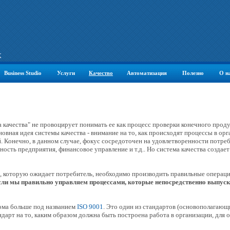
К
Business Studio
Услуги
Качество
Автоматизация
Полезно
О н
качества" не провоцирует понимать ее как процесс проверки конечного продук
овная идея системы качества - внимание на то, как происходят процессы в орга
й. Конечно, в данном случае, фокус сосредоточен на удовлетворенности потре
ьность предприятия, финансовое управление и т.д.. Но система качества созда
), которую ожидает потребитель, необходимо производить правильные операци
ли мы правильно управляем процессами, которые непосредственно выпуска
кома больше под названием
ISO 9001
. Это один из стандартов (основополагающ
андарт на то, каким образом должна быть построена работа в организации, для