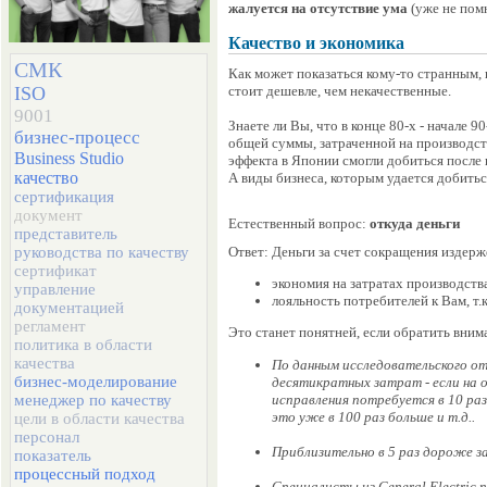
жалуется на отсутствие ума
(уже не помн
Качество и экономика
СМК
Как может показаться кому-то странным,
стоит дешевле, чем некачественные.
ISO
9001
Знаете ли Вы, что в конце 80-х - начале
бизнес-процесс
общей суммы, затраченной на производст
Business Studio
эффекта в Японии смогли добиться после 
качество
А виды бизнеса, которым удается добиться
сертификация
документ
Естественный вопрос:
откуда деньги
представитель
Ответ: Деньги за счет сокращения издерж
руководства по качеству
сертификат
экономия на затратах производств
управление
лояльность потребителей к Вам, т.
документацией
регламент
Это станет понятней, если обратить вни
политика в области
качества
По данным исследовательского о
бизнес-моделирование
десятикратных затрат - если на 
исправления потребуется в 10 раз
менеджер по качеству
это уже в 100 раз больше и т.д..
цели в области качества
персонал
Приблизительно в 5 раз дороже 
показатель
процессный подход
Специалисты из General Electric