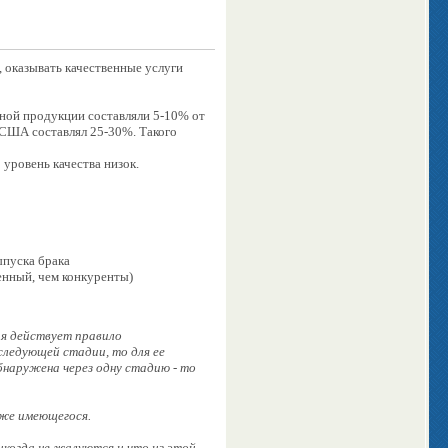
, оказывать качественные услуги
енной продукции составляли 5-10% от
 США составлял 25-30%. Такого
 уровень качества низок.
ыпуска брака
венный, чем конкуренты)
я действует правило
следующей стадии, то для ее
бнаружена через одну стадию - то
уже имеющегося.
икогда не жалуются и что из этой