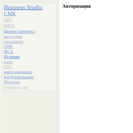
Авторизация
Business Studio
СМК
ISO
9001
бизнес-процесс
методика
регламент
QPR
ФСА
Исикава
банк
BSC
имитационное
моделирование
Инталев
руководство