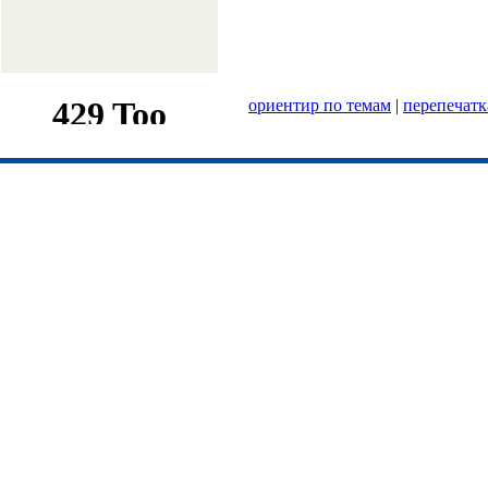
ориентир по темам
|
перепечатк