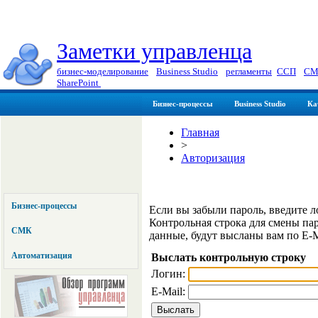
Заметки управленца
бизнес-моделирование
|
Business Studio
|
регламенты
|
ССП
|
СМ
SharePoint
Бизнес-процессы
Business Studio
Ка
Главная
>
Авторизация
Бизнес-процессы
Если вы забыли пароль, введите л
Контрольная строка для смены па
СМК
данные, будут высланы вам по E-M
Автоматизация
Выслать контрольную строку
Логин:
E-Mail: