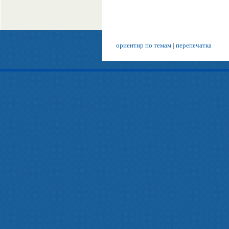
ориентир по темам
|
перепечатка