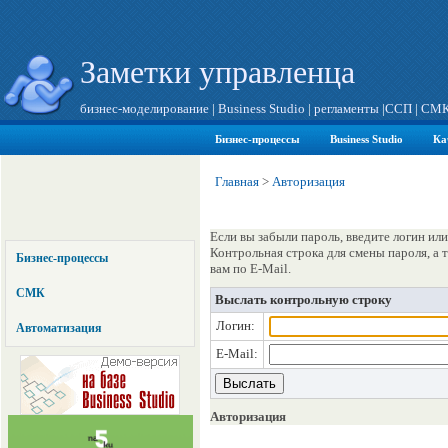
Заметки управленца
бизнес-моделирование
|
Business Studio
|
регламенты
|
ССП
|
СМ
Бизнес-процессы
Business Studio
Ка
Главная
>
Авторизация
Если вы забыли пароль, введите логин или
Контрольная строка для смены пароля, а
Бизнес-процессы
вам по E-Mail.
СМК
Выслать контрольную строку
Логин:
Автоматизация
E-Mail:
Авторизация