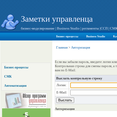
Заметки управленца
бизнес-моделирование
|
Business Studio
|
регламенты
|
ССП
|
СМ
Бизнес-процессы
Business Studio
Ка
Главная
>
Авторизация
Если вы забыли пароль, введите логин или
Контрольная строка для смены пароля, а
Бизнес-процессы
вам по E-Mail.
СМК
Выслать контрольную строку
Логин:
Автоматизация
E-Mail:
Авторизация