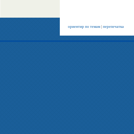
ориентир по темам
|
перепечатка