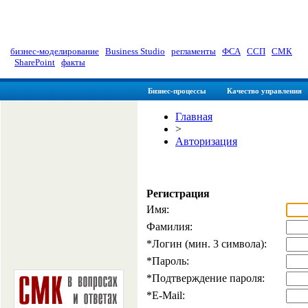
myManager: Заметки управленц
бизнес-моделирование
|
Business Studio
|
регламенты
|
ФСА
|
ССП
|
СМК
|
SharePoint
|
факты
Бизнес-процессы
Качество управления
Главная
>
Авторизация
Регистрация
Имя:
Фамилия:
*
Логин (мин. 3 символа):
*
Пароль:
*
Подтверждение пароля:
*
E-Mail: