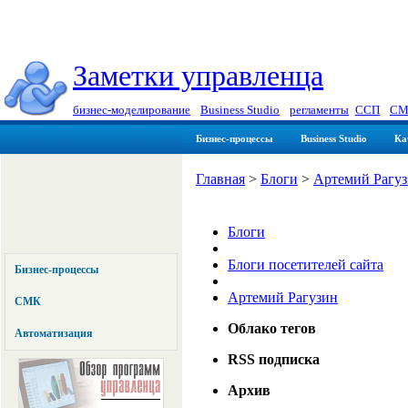
Заметки управленца
бизнес-моделирование
|
Business Studio
|
регламенты
|
ССП
|
СМ
Бизнес-процессы
Business Studio
Ка
Главная
>
Блоги
>
Артемий Рагу
Блоги
Блоги посетителей сайта
Бизнес-процессы
Артемий Рагузин
СМК
Облако тегов
Автоматизация
RSS подписка
Архив