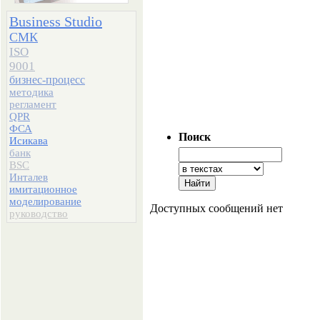
Business Studio
СМК
ISO
9001
бизнес-процесс
методика
регламент
QPR
ФСА
Поиск
Исикава
банк
BSC
Инталев
имитационное
моделирование
Доступных сообщений нет
руководство