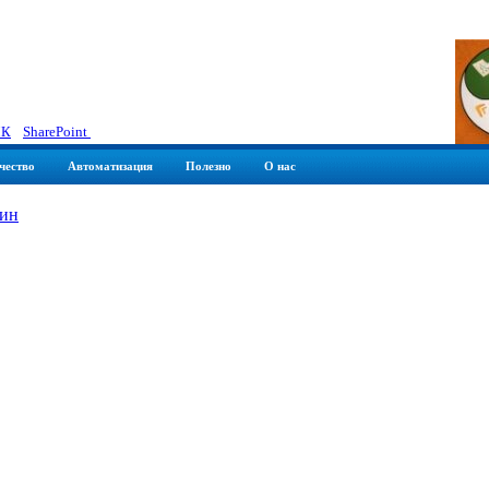
К
|
SharePoint
чество
Автоматизация
Полезно
О нас
зин