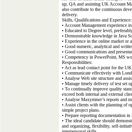
up, QA and assisting UK Account Man
also contribute to the continuous de
delivery.
Skills, Qualifications and Experience:
• Account Management experience in a 
• Educated to Degree level, preferabl
• Demonstrable knowledge in Java Sc
• Experience in the online market or an
• Good numeric, analytical and written
• Good communications and presentati
• Competency in PowerPoint, MS wor
Responsibilities:
• Act as lead contact point for the UK
• Communicate effectively with Lond
• Analyse Web site structure and assis
• Manage timely delivery of test set u
• To continually improve quality sta
exceed both internal and external clie
• Analyse Maxymiser’s reports and 
• Assist clients with the planning of
simple project plans.
• Prepare reporting documentation in 
• The ideal candidate should demonst
and organizing, flexibility, self-init
interpersonal skills.