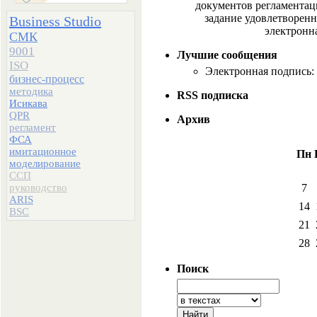
документов регламента
задание удовлетворен
Business Studio
электронн
СМК
9001
Лучшие сообщения
ISO
Электронная подпись:
бизнес-процесс
методика
RSS подписка
Исикава
QPR
Архив
регламент
ФСА
имитационное
Пн
моделирование
ССП
руководство
7
ARIS
14
BSC
21
28
Поиск