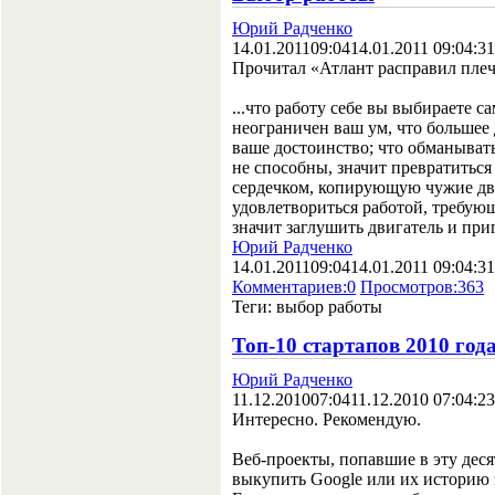
Юрий Радченко
14.01.2011
09:04
14.01.2011 09:04:31
Прочитал «Атлант расправил плечи
...что работу себе вы выбираете с
неограничен ваш ум, что большее 
ваше достоинство; что обманывать
не способны, значит превратиться
сердечком, копирующую чужие д
удовлетвориться работой, требующ
значит заглушить двигатель и приг
Юрий Радченко
14.01.2011
09:04
14.01.2011 09:04:31
Комментариев:
0
Просмотров:
363
Теги:
выбор работы
Топ-10 стартапов 2010 год
Юрий Радченко
11.12.2010
07:04
11.12.2010 07:04:23
Интересно. Рекомендую.
Веб-проекты, попавшие в эту деся
выкупить Google или их историю 