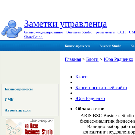
Заметки управленца
бизнес-моделирование
|
Business Studio
|
регламенты
|
ССП
|
СМ
SharePoint
Бизнес-процессы
Business Studio
Ка
Главная
>
Блоги
>
Юра Радченко
Блоги
Блоги посетителей сайта
Бизнес-процессы
Юра Радченко
СМК
Облако тегов
Автоматизация
ARIS BSC Business Studio 
бизнес-аналитик бизнес-и
Валидио выбор работы
консалтинг неудовлетво