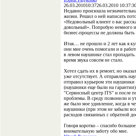
26.03.2010
10:37
26.03.2010 10:37:3
Недавно произошла незначительна
жизни. Решил о ней написать потом
«Недовольный клиент о вас расск
довольный». Попробую немного и
бизнес-процессы не должны быть
Итак… не прошло и 2 лет как я 
они мне очень помогали и в работе
в левом наушнике стал пропадать.
время звука совсем не стало.
Хотел сдать их в ремонт, но оказа
уже отсутствует. А отправлять на
отправил курьером эти наушники 
(наушники еще были на гарантии)
"Сервисный центр ITS" и после п
проблемы. В среду позвонили и у
же было мое удивление, когда в ч
наушники (при этом не забыли вс
расходов связанных с обратной до
Говоря коротко – спасибо большое
внимательную заботу обо мне.