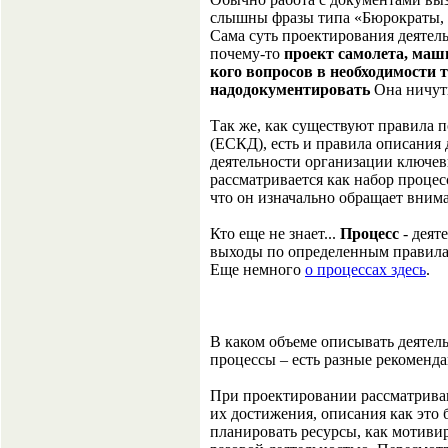
слышны фразы типа «Бюрократы, н
Сама суть проектирования деятел
почему-то
проект самолета, маш
кого вопросов в необходимости 
надодокументировать
Она ничуть
Так же, как существуют правила 
(ЕСКД), есть и правила описания
деятельности организации ключев
рассматривается как набор процес
что он изначально обращает внима
Кто еще не знает...
Процесс
- деят
выходы по определенным правила
Еще немного
о процессах здесь
.
В каком объеме описывать деятель
процессы – есть разные рекоменда
При проектировании рассматриваю
их достижения, описания как это б
планировать ресурсы, как мотивиро