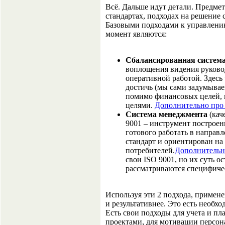
Всё. Дальше идут детали. Предмет
стандартах, подходах на решение 
Базовыми подходами к управлению
момент являются:
Сбалансированная система
воплощения видения руководс
оперативной работой. Здесь
достичь (мы сами задумываем
помимо финансовых целей, 
целями.
Дополнительно про
Система менеджмента
(кач
9001 – инструмент построен
готового работать в направ
стандарт и ориентирован на
потребителей.
Дополнитель
свои ISO 9001, но их суть ос
рассматриваются специфичес
Используя эти 2 подхода, примен
и результативнее. Это есть необхо
Есть свои подходы для учета и п
проектами, для мотивации персон