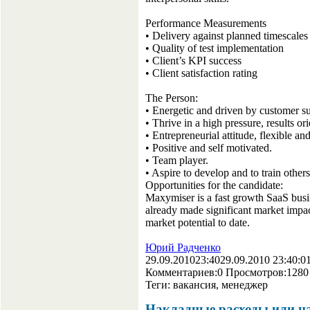
Performance Measurements
• Delivery against planned timescales
• Quality of test implementation
• Client’s KPI success
• Client satisfaction rating
The Person:
• Energetic and driven by customer s
• Thrive in a high pressure, results o
• Entrepreneurial attitude, flexible an
• Positive and self motivated.
• Team player.
• Aspire to develop and to train others
Opportunities for the candidate:
Maxymiser is a fast growth SaaS busi
already made significant market impac
market potential to date.
Юрий Радченко
29.09.2010
23:40
29.09.2010 23:40:0
Комментариев:
0
Просмотров:
1280
Теги:
вакансия, менеджер
Накладные расходы или на