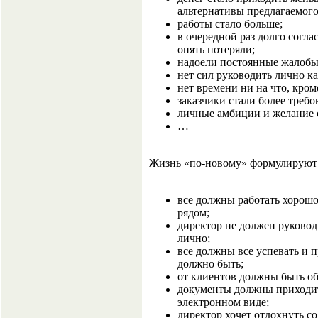
альтернативы предлагаемого
работы стало больше;
в очередной раз долго согл
опять потеряли;
надоели постоянные жалобы
нет сил руководить лично ка
нет времени ни на что, кром
заказчики стали более треб
личные амбиции и желание с
…
Жизнь «по-новому» формулируют 
все должны работать хорошо
рядом;
директор не должен руково
лично;
все должны все успевать и 
должно быть;
от клиентов должны быть об
документы должны приходит
электронном виде;
директор хочет отдохнуть с