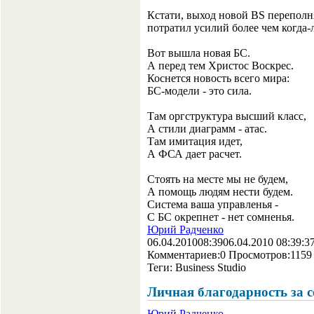
Кстати, выход новой BS переполняе
потратил усилий более чем когда-
Вот вышла новая БС.
А перед тем Христос Воскрес.
Коснется новость всего мира:
БС-модели - это сила.
Там оргструктура высший класс,
А стили диаграмм - атас.
Там имитация идет,
А ФСА дает расчет.
Стоять на месте мы не будем,
А помощь людям нести будем.
Система ваша управленья -
С БС окрепнет - нет сомненья.
Юрий Радченко
06.04.2010
08:39
06.04.2010 08:39:3
Комментариев:
0
Просмотров:
1159
Теги:
Business Studio
Личная благодарность за с
Юрий Радченко