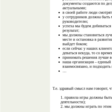
документы создаются по дел
актуальными;
в своей работе люди смотря
у сотрудников должна быть м
руководителю;
успеха мы будем добиваться
результат;
мы должны становиться лучше
месте и остановка в развити
выйдет боком;
если сейчас у наших клиенто
деваться некуда, то со време
принимать решения лучше вс
наша организация – единый 
взаимосвязано, и подходить
…
Т.е. здравый смысл нам говорит, ч
1. правила игры должны быт
деятельности);
2. мы должны играть по этим 