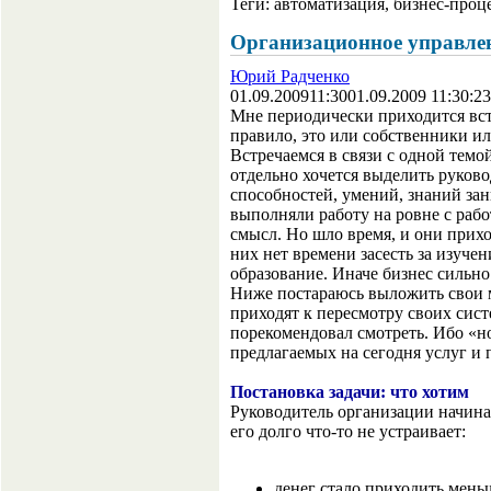
Теги:
автоматизация, бизнес-проц
Организационное управлен
Юрий Радченко
01.09.2009
11:30
01.09.2009 11:30:23
Мне периодически приходится вс
правило, это или собственники и
Встречаемся в связи с одной темо
отдельно хочется выделить руково
способностей, умений, знаний зан
выполняли работу на ровне с раб
смысл. Но шло время, и они прихо
них нет времени засесть за изуче
образование. Иначе бизнес сильно
Ниже постараюсь выложить свои м
приходят к пересмотру своих сист
порекомендовал смотреть. Ибо «н
предлагаемых на сегодня услуг и 
Постановка задачи: что хотим
Руководитель организации начинае
его долго что-то не устраивает:
денег стало приходить меньш