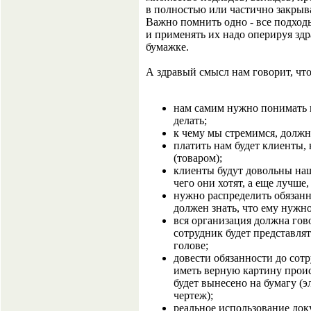
в полностью или частично закрыв
Важно помнить одно - все подход
и применять их надо оперируя здр
бумажке.
А здравый смысл нам говорит, что
нам самим нужно понимать к
делать;
к чему мы стремимся, должно
платить нам будет клиенты,
(товаром);
клиенты будут довольны наш
чего они хотят, а еще лучше, 
нужно распределить обязанн
должен знать, что ему нужно
вся организация должна гов
сотрудник будет представля
голове;
довести обязанности до сотр
иметь верную картину проис
будет вынесено на бумагу (э
чертеж);
реальное использование доку