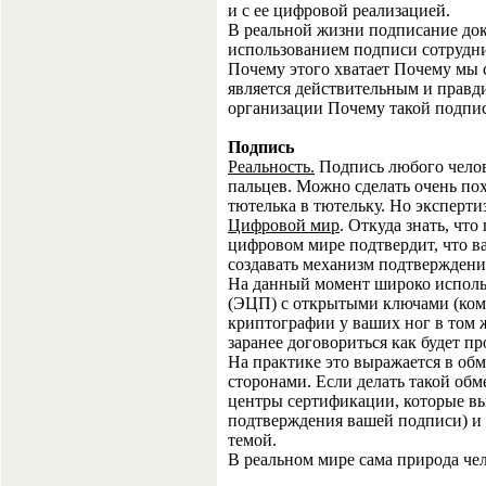
и с ее цифровой реализацией.
В реальной жизни подписание доку
использованием подписи сотрудни
Почему этого хватает Почему мы 
является действительным и прав
организации Почему такой подпис
Подпись
Реальность.
Подпись любого челов
пальцев. Можно сделать очень по
тютелька в тютельку. Но эксперти
Цифровой мир
. Откуда знать, чт
цифровом мире подтвердит, что в
создавать механизм подтверждени
На данный момент широко исполь
(ЭЦП) с открытыми ключами (кому
криптографии у ваших ног в том ж
заранее договориться как будет п
На практике это выражается в об
сторонами. Если делать такой об
центры сертификации, которые в
подтверждения вашей подписи) и
темой.
В реальном мире сама природа че