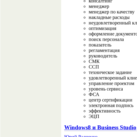
консалтинг
менеджер
менеджер по качеству
накладные расходы
неудовлетворенный к
оптимизация
оформление документ
поиск персонала
показатель
регламентация
руководитель
СМК
ССП
техническое задание
удовлетворенный кли
управление проектом
уровень сервиса
ФСА
центр сертификации
электронная подпись
эффективность
ЭЦП
Windows8 и Business Studio
Юрий Радченко