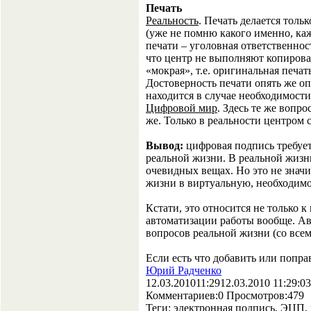
Печать
Реальность
. Печать делается толь
(уже не помню какого именно, ка
печати – уголовная ответственнос
что центр не выполняют копирован
«мокрая», т.е. оригинальная печать
Достоверность печати опять же оп
находится в случае необходимости
Цифровой мир
. Здесь те же вопро
же. Только в реальности центром 
Вывод:
цифровая подпись требует 
реальной жизни. В реальной жизн
очевидных вещах. Но это не значи
жизни в виртуальную, необходимо
Кстати, это относится не только 
автоматизации работы вообще. Ав
вопросов реальной жизни (со всем
Если есть что добавить или попра
Юрий Радченко
12.03.2010
11:29
12.03.2010 11:29:03
Комментариев:
0
Просмотров:
479
Теги:
электронная подпись, ЭЦП,