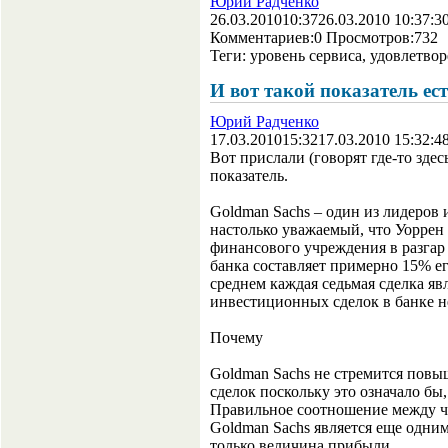
Юрий Радченко
26.03.2010
10:37
26.03.2010 10:37:3
Комментариев:
0
Просмотров:
732
Теги:
уровень сервиса, удовлетво
И вот такой показатель ес
Юрий Радченко
17.03.2010
15:32
17.03.2010 15:32:4
Вот прислали (говорят где-то здес
показатель.
Goldman Sachs – один из лидеров
настолько уважаемый, что Уоррен
финансового учреждения в разгар
банка составляет примерно 15% его
среднем каждая седьмая сделка яв
инвестиционных сделок в банке н
Почему
Goldman Sachs не стремится повы
сделок поскольку это означало бы,
Правильное соотношение между ч
Goldman Sachs является еще одним
только величина прибыли.