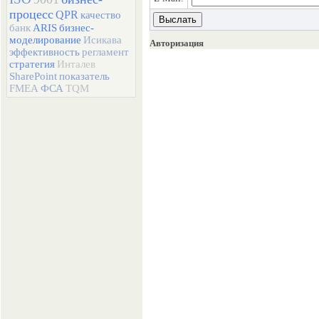
процесс
QPR
качество
банк
ARIS
бизнес-
моделирование
Исикава
Авторизация
эффективность
регламент
стратегия
Инталев
SharePoint
показатель
FMEA
ФСА
TQM