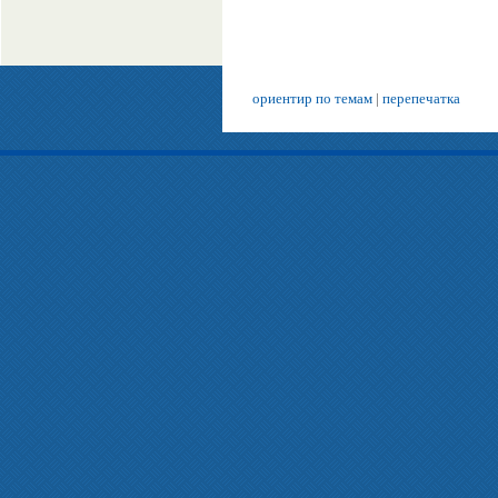
ориентир по темам
|
перепечатка