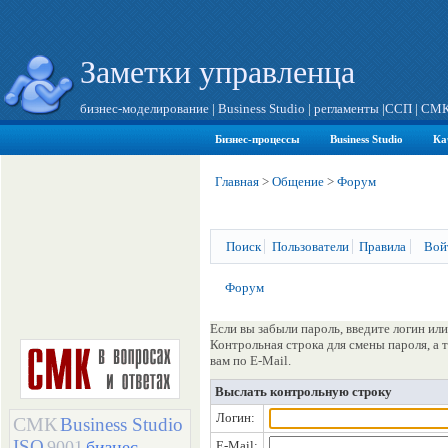
Заметки управленца
бизнес-моделирование
|
Business Studio
|
регламенты
|
ССП
|
СМ
Бизнес-процессы
Business Studio
Ка
Главная
>
Общение
>
Форум
Поиск
Пользователи
Правила
Вой
Форум
Если вы забыли пароль, введите логин или
Контрольная строка для смены пароля, а
вам по E-Mail.
Выслать контрольную строку
Логин:
СМК
Business Studio
ISO
9001
бизнес-
E-Mail: