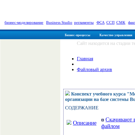
myManager: Заметки управленц
бизнес-моделирование
|
Business Studio
|
регламенты
|
ФСА
|
ССП
|
СМК
|
фак
Бизнес-процессы
Качество управления
Сайт находится на стадии 
Главная
Файловый архив
Конспект учебного курса "М
организации на базе системы Bus
СОДЕРЖАНИЕ
Скачивают в
Описание
файлом