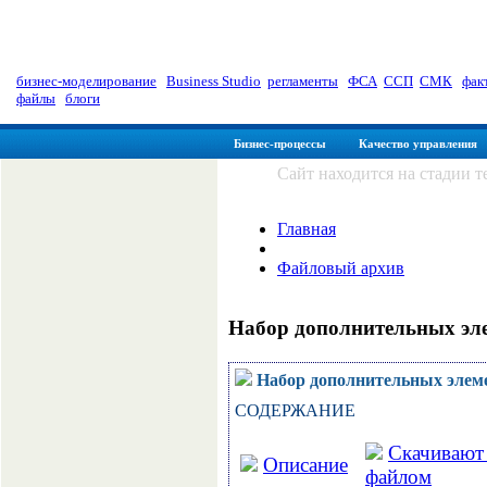
myManager: Заметки управленц
бизнес-моделирование
|
Business Studio
|
регламенты
|
ФСА
|
ССП
|
СМК
|
фак
файлы
|
блоги
Бизнес-процессы
Качество управления
Сайт находится на стадии 
Главная
Файловый архив
Набор дополнительных эле
Набор дополнительных элеме
СОДЕРЖАНИЕ
Скачивают 
Описание
файлом