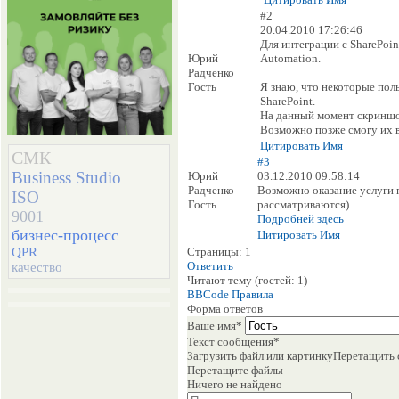
#2
20.04.2010 17:26:46
Для интеграции с SharePoi
Юрий
Automation.
Радченко
Гость
Я знаю, что некоторые пол
SharePoint.
На данный момент скриншот
Возможно позже смогу их 
Цитировать
Имя
СМК
#3
Business Studio
Юрий
03.12.2010 09:58:14
Радченко
Возможно оказание услуги п
ISO
Гость
рассматриваются).
9001
Подробней здесь
бизнес-процесс
Цитировать
Имя
QPR
Страницы:
1
Ответить
качество
Читают тему (гостей:
1
)
BBCode
Правила
Форма ответов
Ваше имя
*
Текст сообщения
*
Загрузить файл или картинку
Перетащить 
Перетащите файлы
Ничего не найдено