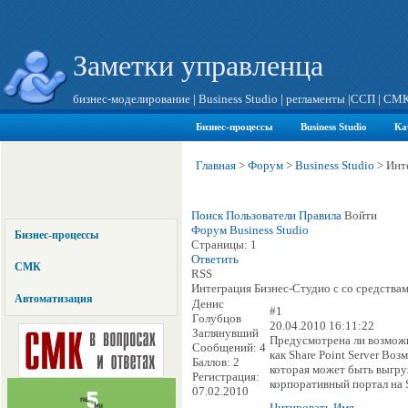
Заметки управленца
бизнес-моделирование
|
Business Studio
|
регламенты
|
ССП
|
СМ
Бизнес-процессы
Business Studio
Ка
Главная
>
Форум
>
Business Studio
>
Инт
Поиск
Пользователи
Правила
Войти
Форум
Business Studio
Бизнес-процессы
Страницы:
1
Ответить
СМК
RSS
Интеграция Бизнес-Студио с со средства
Автоматизация
Денис
#1
Голубцов
20.04.2010 16:11:22
Заглянувший
Предусмотрена ли возможн
Сообщений:
4
как Share Point Server Во
Баллов:
2
которая может быть выгру
Регистрация:
корпоративный портал на S
07.02.2010
Цитировать
Имя