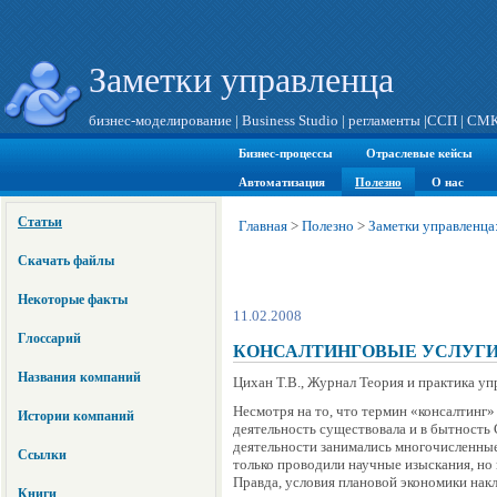
Заметки управленца
бизнес-моделирование
|
Business Studio
|
регламенты
|
ССП
|
СМ
Бизнес-процессы
Отраслевые кейсы
Автоматизация
Полезно
О нас
Статьи
Главная
>
Полезно
>
Заметки управленца
Скачать файлы
Некоторые факты
11.02.2008
Глоссарий
КОНСАЛТИНГОВЫЕ УСЛУГИ 
Названия компаний
Цихан Т.В., Журнал Теория и практика упр
Несмотря на то, что термин «консалтинг»
Истории компаний
деятельность существовала и в бытность
деятельности занимались многочисленные
Ссылки
только проводили научные изыскания, но 
Правда, условия плановой экономики нак
Книги