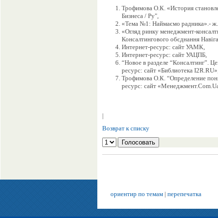
Трофимова О.К. «История становле
Бизнеса / Ру",
«Тема №1: Наймаємо радника».- ж.
«Огляд ринку менеджмент-консалти
Консалтингового обєднання Навіга
Интернет-ресурс: сайт УАМК,
Интернет-ресурс: сайт УАЦПБ,
“Новое в разделе “Консалтинг”. Ц
ресурс: сайт «Библиотека I2R.RU», 
Трофимова О.К. “Определение поня
ресурс: сайт «Менеджмент.Com.Ua
|
Возврат к списку
ориентир по темам
|
перепечатка