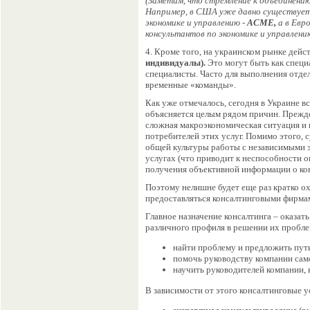
(Заметим, что стремление к объединени
Например, в США уже давно существует
экономике и управлению -
АСМЕ,
а в Евр
консультантов по экономике и управлени
4. Кроме того, на украинском рынке дейс
индивидуалы).
Это могут быть как специ
специалисты. Часто для выполнения отде
временные «команды».
Как уже отмечалось, сегодня в Украине в
объясняется целым рядом причин. Прежде
сложная макроэкономическая ситуация и
потребителей этих услуг. Помимо этого,
общей культуры работы с независимыми э
услугах (что приводит к неспособности о
получения объективной информации о ко
Поэтому нелишне будет еще раз кратко ох
предоставляться консалтинговыми фирма
Главное назначение консалтинга – оказа
различного профиля в решении их пробле
найти проблему и предложить пут
помочь руководству компании сам
научить руководителей компании, 
В зависимости от этого консалтинговые 