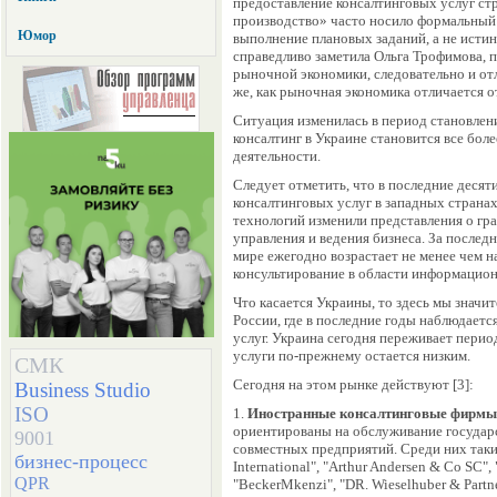
предоставление консалтинговых услуг ст
производство» часто носило формальный 
Юмор
выполнение плановых заданий, а не исти
справедливо заметила Ольга Трофимова, 
рыночной экономики, следовательно и от
же, как рыночная экономика отличается о
Ситуация изменилась в период становлен
консалтинг в Украине становится все бо
деятельности.
Следует отметить, что в последние деся
консалтинговых услуг в западных стран
технологий изменили представления о гр
управления и ведения бизнеса. За послед
мире ежегодно возрастает не менее чем н
консультирование в области информацион
Что касается Украины, то здесь мы значи
России, где в последние годы наблюдаетс
услуг. Украина сегодня переживает перио
услуги по-прежнему остается низким.
СМК
Сегодня на этом рынке действуют [3]:
Business Studio
ISO
1.
Иностранные консалтинговые фирмы
ориентированы на обслуживание государс
9001
совместных предприятий. Среди них таки
бизнес-процесс
International", "Arthur Andersen & Co SC",
QPR
"BeckerMkenzi", "DR. Wieselhuber
& Partne