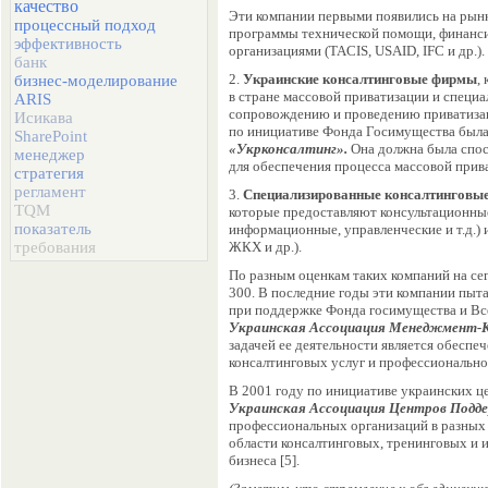
качество
Эти компании первыми появились на рынке
процессный подход
программы технической помощи, финан
эффективность
организациями (
TACIS, USAID, IFC и др.).
банк
2.
Украинские консалтинговые фирмы
,
бизнес-моделирование
в стране массовой приватизации и специ
ARIS
сопровождению и проведению приватизац
Исикава
по инициативе Фонда Госимущества была
SharePoint
«Укрконсалтинг».
Она должна была спос
менеджер
для обеспечения процесса массовой прив
стратегия
регламент
3.
Специализированные консалтинговы
TQM
которые предоставляют консультационны
показатель
информационные, управленческие и т.д.) 
требования
ЖКХ и др.).
По разным оценкам таких компаний на се
300. В последние годы эти компании пыта
при поддержке Фонда госимущества и Вс
Украинская Ассоциация Менеджмент-
задачей ее деятельности является обеспе
консалтинговых услуг и профессиональног
В 2001 году по инициативе украинских ц
Украинская Ассоциация Центров Подд
профессиональных организаций в разных
области консалтинговых, тренинговых и и
бизнеса [5].