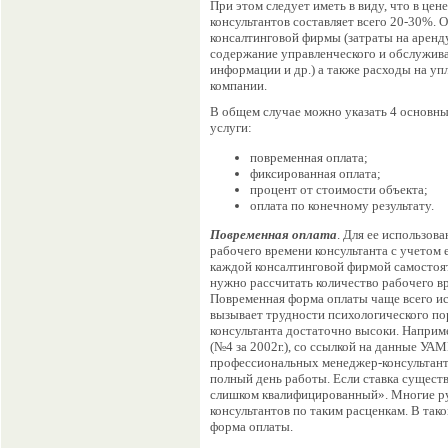
При этом следует иметь в виду, что в цен
консультантов составляет всего 20-30%. О
консалтинговой фирмы (затраты на арен
содержание управленческого и обслужив
информации и др.) а также расходы на у
компании.
В общем случае можно указать 4 основн
услуги:
повременная оплата;
фиксированная оплата;
процент от стоимости объекта;
оплата по конечному результату.
Повременная оплата
. Для ее использов
рабочего времени консультанта с учетом 
каждой консалтинговой фирмой самостоя
нужно рассчитать количество рабочего в
Повременная форма оплаты чаще всего ис
вызывает трудности психологического по
консультанта достаточно высоки. Наприм
(№4 за 2002г.), со ссылкой на данные У
профессиональных менеджер-консультанто
полный день работы. Если ставка существ
слишком квалифицированный». Многие ру
консультантов по таким расценкам. В так
форма оплаты.