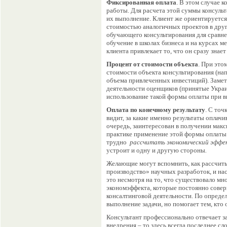
Фиксированная оплата
. В этом случае 
работы. Для расчета этой суммы консульт
их выполнение. Клиент же ориентируется
стоимостью аналогичных проектов в друг
обучающего консультирования для сравне
обучение в школах бизнеса и на курсах 
клиента привлекает то, что он сразу знае
Процент от стоимости объекта
. При это
стоимости объекта консультирования (нап
объема привлеченных инвестиций). Заме
деятельности оценщиков (принятые Укра
использование такой формы оплаты при в
Оплата по конечному результату
. С точ
видит, за какие именно результаты оплачи
очередь, заинтересован в получении макс
практике применение этой формы оплаты
трудно
рассчитать экономический эффе
устроит и одну и другую стороны
.
Желающие могут вспомнить, как рассчиты
производство» научных разработок, и нас
это несмотря на то, что существовало м
экономэффекта, которые постоянно совер
консалтинговой деятельности. По определ
выполнение задачи, но помогает тем, кто о
Консультант профессионально отвечает за
внедрения – то здесь всегда последнее сл