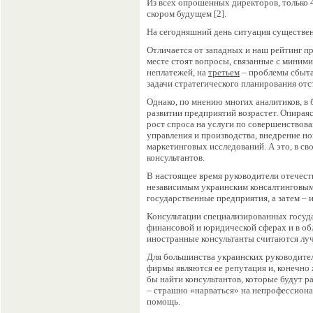
Из всех опрошенных директоров, только 
скором будущем [2].
На сегодняшний день ситуация существен
Отличается от западных и наш рейтинг п
месте стоят вопросы, связанные с миним
неплатежей, на
третьем
– проблемы сбыта
задачи стратегического планирования отс
Однако, по мнению многих аналитиков, в
развитии предприятий возрастет. Опирая
рост спроса на услуги по совершенствов
управления и производства, внедрение но
маркетинговых исследований. А это, в с
консультантов.
В настоящее время руководители отечес
независимым украинским консалтинговым
государственные предприятия, а затем –
Консультации специализированных госуд
финансовой и юридической сферах и в об
иностранные консультанты считаются лу
Для большинства украинских руководите
фирмы являются ее репутация и, конечно 
бы найти консультантов, которые будут р
– страшно «нарваться» на непрофессиона
помощь.