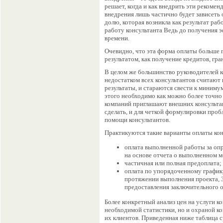
решает, когда и как внедрить эти рекоме
внедрения лишь частично будет зависеть 
долю, которая возникла как результат раб
работу консультанта Ведь до получения 
времени.
Очевидно, что эта форма оплаты больше 
результатом, как получение кредитов, гра
В целом же большинство руководителей к
недостатком всех консультантов считают и
результаты, и стараются свести к миниму
этого необходимо как можно более точно 
компаний приглашают внешних консультан
сделать, и для четкой формулировки про
помощи консультантов.
Практикуются такие варианты оплаты кон
оплата выполненной работы за оп
на основе отчета о выполненном м
частичная или полная предоплата;
оплата по упорядоченному графику
протяжении выполнения проекта, 3
предоставления заключительного о
Более конкретный анализ цен на услуги к
необходимой статистики, но и охраной к
их клиентов. Приведенная ниже таблица с