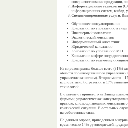
совершенствование продукции, п
Информационные технологии
(СА
информационных систем, выбор, у
Специализированные услуги
. Вк
Обучающее консультирование
Консалтинг по управлению в энерг
Инженерный консалтинг
Экологический консалтинг
Информационный консалтинг
Юридический консалтинг
Консалтинг по управлению МТС
Консалтинг в сфере государственн
Консалтинг по телекоммуникациям
На мировом рынке больше всего (31%) зак
области производственного управления (
управление качеством). Второе место – 1
корпоративной стратегии, и 17% занима
технологий.
В отличие от принятого на Западе плано
фирмами, управленческое консультирован
правило, к помощи внешних консультанто
критической ситуации. В остальных случ
на собственные силы.
По данным опроса, приведенным в журнал
время только 14% руководителей предпри