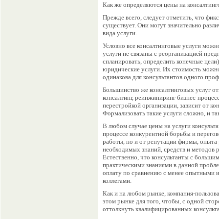
Как же определяются цены на консалтинг
Прежде всего, следует отметить, что фик
существует. Они могут значительно разли
вида услуги.
Условно все консалтинговые услуги можн
услуги не связаны с реорганизацией предп
спланировать, определить конечные цели)
юридические услуги. Их стоимость можно 
одинакова для консультантов одного про
Большинство же консалтинговых услуг от
консалтинг, реинжиниринг бизнес-процессов
перестройкой организации, зависит от ко
Формализовать такие услуги сложно, и т
В любом случае цены на услуги консульт
процессе конкурентной борьбы и перегово
работы, но и от репутации фирмы, опыта
необходимых знаний, средств и методов р
Естественно, что консультанты с больши
практическими знаниями в данной пробле
оплату по сравнению с менее опытными 
коллегами.
Как и на любом рынке, компания-пользова
этом рынке для того, чтобы, с одной стор
оттолкнуть квалифицированных консульта