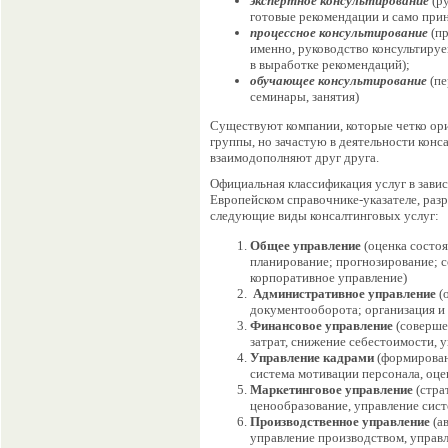
экспертное консультирование
(ру
готовые рекомендации и само прин
процессное консультирование
(пр
именно, руководство консультиру
в выработке рекомендаций);
обучающее консультирование
(пе
семинары, занятия)
Существуют компании, которые четко ор
группы, но зачастую в деятельности кон
взаимодополняют друг друга.
Официальная классификация услуг в зави
Европейском справочнике-указателе, раз
следующие виды консалтинговых услуг:
Общее управление
(оценка состоя
планирование; прогнозирование; 
корпоративное управление)
Административное управление
(
документооборота; организация и
Финансовое управление
(соверше
затрат, снижение себестоимости, 
Управление кадрами
(формирован
система мотивации персонала, оце
Маркетинговое управление
(стра
ценообразование, управление сист
Производственное управление
(а
управление производством, управле