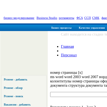
myManager: Заметки управленц
бизнес-моделирование
|
Business Studio
|
регламенты
|
ФСА
|
ССП
|
СМК
|
фак
Бизнес-процессы
Качество управления
Сайт находится на стадии 
Главная
Персонал
номер страницы [x]
ms word word 2003 word 2007 ворд
Резюме - добавить
колонтитулы номер страницы офо
документа структура документа т
Резюме - обзор
Резюме - поиск
Вакансии - добавить