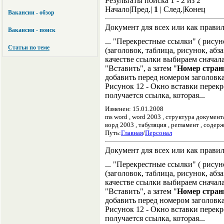
Результаты поиска 1 - 2 из 2
Начало|Пред.|
1
| След.|Конец
Вакансии - обзор
Документ для всех или как прави
Вакансии - поиск
... "Перекрестные ссылки" ( рисун
Статьи по теме
(заголовок, таблица, рисунок, абза
качестве ссылки выбираем сначал
"Вставить", а затем "
Номер стра
добавить перед номером заголовка 
Рисунок 12 - Окно вставки перекр
получается ссылка, которая...
Изменен: 15.01.2008
ms word , word 2003 , структура документ
ворд 2003 , табуляция , регламент , соде
Путь:
Главная
/
Персонал
Документ для всех или как прави
... "Перекрестные ссылки" ( рисун
(заголовок, таблица, рисунок, абза
качестве ссылки выбираем сначал
"Вставить", а затем "
Номер стра
добавить перед номером заголовка 
Рисунок 12 - Окно вставки перекр
получается ссылка, которая...