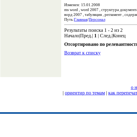
Изменен: 15.01.2008
ms word , word 2007 , структура документ
ворд 2007 , табуляция , регламент , соде
Путь:
Главная
/
Персонал
Результаты поиска 1 - 2 из 2
Начало|Пред.|
1
| След.|Конец
Отсортировано по релевантност
Возврат к списку
о 
|
ориентир по темам
|
как перепеча