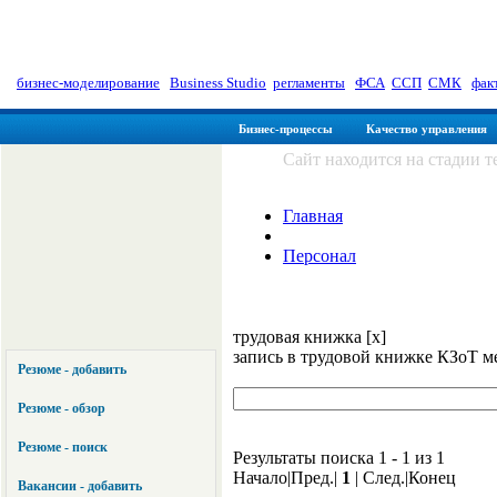
myManager: Заметки управленц
бизнес-моделирование
|
Business Studio
|
регламенты
|
ФСА
|
ССП
|
СМК
|
фак
Бизнес-процессы
Качество управления
Сайт находится на стадии 
Главная
Персонал
трудовая книжка [x]
запись в трудовой книжке КЗоТ м
Резюме - добавить
Резюме - обзор
Резюме - поиск
Результаты поиска 1 - 1 из 1
Начало|Пред.|
1
| След.|Конец
Вакансии - добавить