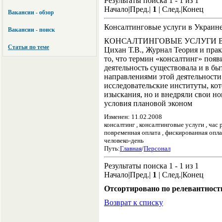
Результаты поиска 1 - 1 из 1
Начало|Пред.|
1
| След.|Конец
Вакансии - обзор
Консалтинговые услуги в Украине
Вакансии - поиск
КОНСАЛТИНГОВЫЕ УСЛУГИ В
Статьи по теме
Цихан Т.В., Журнал Теория и прак
то, что термин «консалтинг» появ
деятельность существовала и в б
направлениями этой деятельности
исследовательские институты, ко
изыскания, но и внедряли свои но
условия плановой эконом
Изменен: 11.02.2008
консалтинг , консалтинговые услуги , час 
повременная оплата , фискированная оплат
человеко-день
Путь:
Главная
/
Персонал
Результаты поиска 1 - 1 из 1
Начало|Пред.|
1
| След.|Конец
Отсортировано по релевантност
Возврат к списку