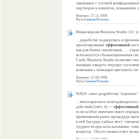
связанных с утечкой конфиденциа
партнеров и клиентов, повышение за
Изменен: 27.11.2008
Путь:
Главная
/
Полезно
Новая версия Business Studio 3.0:
... доработке подверглись и прежн
проектирование
эффективной
сист
как для бизнес-аналитиков... ... уп
используется сбалансированная си
Card). Business Studio позволяет по
наглядно увидеть текущее состоян
компании с помощью цветового сигн
Изменен: 22.09.2008
Путь:
Главная
/
Полезно
NASA: опыт разработки "хороших"
... многократного повторяющегося 
действий (табл. 4) —
эффективный
если особое значение имеет порядок
применяемая ранее процедура пре
в ней был ряд слабых мест: смешение
трудности при использовании; опи
вопросы . Отсутствовал ответ на воп