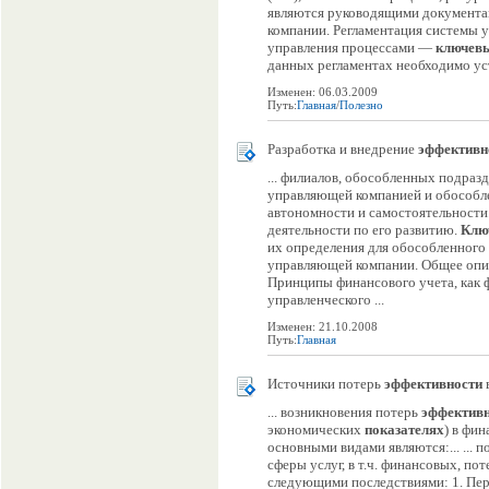
являются руководящими документами 
компании. Регламентация системы 
управления процессами —
ключев
данных регламентах необходимо уста
Изменен: 06.03.2009
Путь:
Главная
/
Полезно
Разработка и внедрение
эффективн
... филиалов, обособленных подра
управляющей компанией и обособле
автономности и самостоятельности.
деятельности по его развитию.
Клю
их определения для обособленного 
управляющей компании. Общее опис
Принципы финансового учета, как
управленческого ...
Изменен: 21.10.2008
Путь:
Главная
Источники потерь
эффективности
... возникновения потерь
эффектив
экономических
показателях
) в фи
основными видами являются:... ...
сферы услуг, в т.ч. финансовых, по
следующими последствиями: 1. Переп