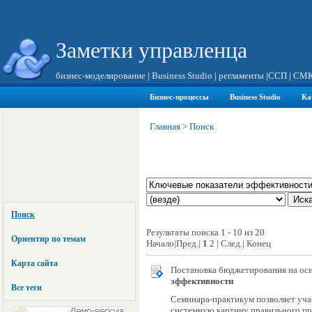
Заметки управленца
бизнес-моделирование
|
Business Studio
|
регламенты
|
ССП
|
СМ
Бизнес-процессы
Business Studio
Ка
Главная
>
Поиск
Поиск
Результаты поиска 1 - 10 из 20
Ориентир по темам
Начало|Пред.|
1
2 | След.| Конец
Карта сайта
Постановка бюджетирования на ос
эффективности
Все теги
Семинара-практикум позволяет уча
системную картину правильного пр