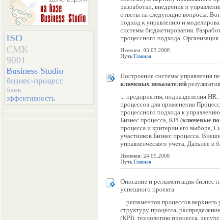
разработки, внедрения и управлен
ответы на следующие вопросы. Во
подход к управлению и моделирова
системы бюджетирования. Разрабо
ISO
процессного подхода. Организация п
СМК
Изменен: 03.03.2008
Путь:
Главная
9001
Business Studio
Построение системы управления пе
бизнес-процесс
ключевых
показателей
результатив
банк
... предприятия, подразделения HR
эффективность
процессов для применения Процесс
процессного подхода к управлению
Бизнес процесса, KPI (
ключевые
по
процесса и критерии его выбора, С
участников Бизнес процесса. Внешн
управленческого учета, Дальнее и б
Изменен: 24.09.2008
Путь:
Главная
Описание и регламентация бизнес-п
успешного проекта
... регламентов процессов верхнег
структуру процесса, распределени
(KPI), технологию процесса, ресур