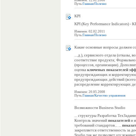
Изменен: 12.02.2008
Путь:
Главная
/
Полезно
KPI
KPI (Key Performance Indicators) - К
Изменен: 02.02.2011
Путь:
Главная
/
Полезно
Какие основные вопросы должен с
....д.), сервисного отдела (отказы, 
соответствие продукта; Формально:
(процессов, организации). Дополн
оценка
ключевых
показателей
эфф
предупреждающих и корректирующ
предупреждающих действий (всего,
распределение корректирующих дей
Изменен: 20.05.2008
Путь:
Главная
/
Качество управления
Возможности Business Studio
... структуры Разработка ТехЗада
Контроль значений
показателей
и и
требований стандартов... ...
показа
закрепляется ответственность за д
Studio так же позволяет отслеживат