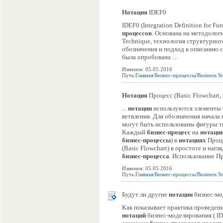
Нотация
IDEF0
IDEF0 (Integration Definition for F
процессов
. Основана на методологи
Technique, технология структурног
обозначения и подход к описанию с
была опробована ...
Изменен: 05.05.2016
Путь:
Главная
/
Бизнес-процессы
/
Business S
Нотация
Процесс (Basic Flowchart,
...
нотации
используются элементы 
ветвления. Для обозначения начала
могут быть использованы фигуры т
Каждый
бизнес-процесс
на
нотаци
бизнес-процессы
) в
нотациях
Проце
(Basic Flowchart) в простоте и на
бизнес-процесса
. Использование Пр
Изменен: 05.05.2016
Путь:
Главная
/
Бизнес-процессы
/
Business S
Будут ли другие
нотации
бизнес-мо
Как показывает практика проведени
нотаций
бизнес-моделирования ( ID