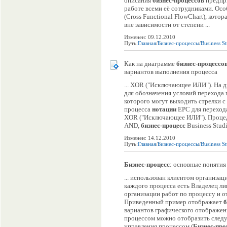
описания
бизнес-процессов
предпр
работе всеми её сотрудниками. Ос
(Cross Functional FlowChart), кот
вне зависимости от степени ...
Изменен: 09.12.2010
Путь:
Главная
/
Бизнес-процессы
/
Business S
Как на диаграмме
бизнес-процессо
вариантов выполнения процесса
... XOR ("Исключающее ИЛИ"). На 
для обозначения условий перехода
которого могут выходить стрелки 
процесса
нотации
EPC для перехода
XOR ("Исключающее ИЛИ"). Процеду
AND,
бизнес-процесс
Business Stud
Изменен: 14.12.2010
Путь:
Главная
/
Бизнес-процессы
/
Business S
Бизнес-процесс
: основные понятия
... использован клиентом организац
каждого процесса есть Владелец л
организации работ по процессу и о
Приведенный пример отображает
б
вариантов графического отображен
процессом можно отобразить следу
управления процессом (
Бизнес-про