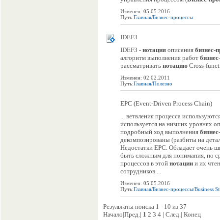
Изменен: 05.05.2016
Путь:
Главная
/
Бизнес-процессы
IDEF3
IDEF3 -
нотация
описания
бизнес-п
алгоритм выполнения работ
бизнес
рассматривать
нотацию
Cross-funct
Изменен: 02.02.2011
Путь:
Главная
/
Полезно
EPC (Event-Driven Process Chain)
... ветвления процесса использую
используется на низших уровнях оп
подробный ход выполнения
бизнес
декомпозированы (разбиты на дет
Недостатки EPC. Обладает очень ш
быть сложным для понимания, по 
процессов в этой
нотации
и их чте
сотрудников....
Изменен: 05.05.2016
Путь:
Главная
/
Бизнес-процессы
/
Business S
Результаты поиска 1 - 10 из 37
Начало|Пред.|
1
2 3 4 | След.| Конец