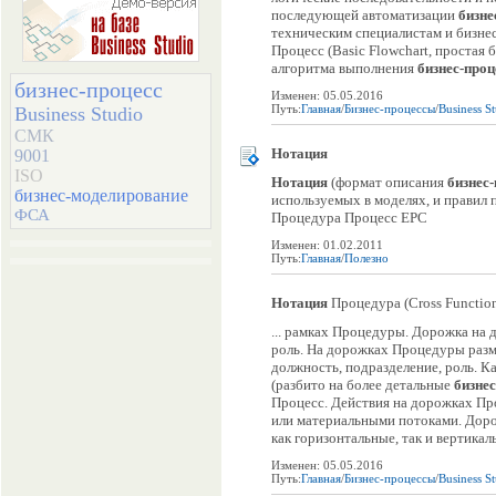
последующей автоматизации
бизне
техническим специалистам и бизн
Процесс (Basic Flowchart, простая 
алгоритма выполнения
бизнес-проц
бизнес-процесс
Изменен: 05.05.2016
Путь:
Главная
/
Бизнес-процессы
/
Business S
Business Studio
СМК
Нотация
9001
ISO
Нотация
(формат описания
бизнес
бизнес-моделирование
используемых в моделях, и прави
ФСА
Процедура Процесс EPC
Изменен: 01.02.2011
Путь:
Главная
/
Полезно
Нотация
Процедура (Cross Function
... рамках Процедуры. Дорожка на 
роль. На дорожках Процедуры разм
должность, подразделение, роль. 
(разбито на более детальные
бизне
Процесс. Действия на дорожках П
или материальными потоками. Доро
как горизонтальные, так и вертикал
Изменен: 05.05.2016
Путь:
Главная
/
Бизнес-процессы
/
Business S