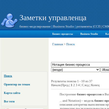
Заметки управленца
бизнес-моделирование
|
Business Studio
|
регламенты
|
ССП
|
СМ
Бизнес-процессы
Business Studio
Ка
Главная
>
Поиск
Поиск
Результаты поиска 1 - 10 из 37
Ориентир по темам
Начало|Пред.|
1
2 3 4 | След.| Конец
Карта сайта
Построение
бизнес-процессов
в Bus
... and Notation) – модель
бизнес-пр
Все теги
описания алгоритма выполнения пр
логические последовательности и п