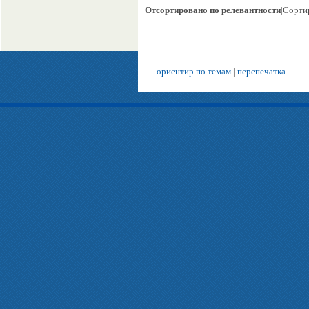
Отсортировано по релевантности
|Сорти
ориентир по темам
|
перепечатка