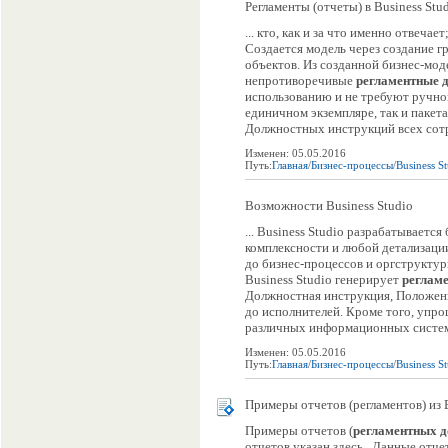
Регламенты (отчеты) в Business Stu
... кто, как и за что именно отвеча
Создается модель через создание г
объектов. Из созданной бизнес-мод
непротиворечивые
регламентные
использованию и не требуют ручно
единичном экземпляре, так и паке
Должностных инструкций всех сотру
Изменен: 05.05.2016
Путь:
Главная
/
Бизнес-процессы
/
Business S
Возможности Business Studio
... Business Studio разрабатываетс
комплексности и любой детализации
до бизнес-процессов и оргструкту
Business Studio генерирует
реглам
Должностная инструкция, Положени
до исполнителей. Кроме того, упро
различных информационных систем 
Изменен: 05.05.2016
Путь:
Главная
/
Бизнес-процессы
/
Business S
Примеры отчетов (регламентов) из B
Примеры отчетов (
регламентных
д
отчетов указан здесь . Данные отче