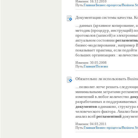
Изменен: 16.12.2010
Путь:
Главная
/
Бизнес-процессы
/
Business S
Документация системы качества. К
... данных (архивное копирование,
методик (процедур, инструкций) п
протоколов (записей) и электронны
актуальном состоянии
регламентн
бизнес-моделирования , например Bu
показывает практика, если подойти
больших организациях : количество
Изменен: 30.05.2008
Путь:
Главная
/
Полезно
Обязательно ли использовать Busin
... позволит легче решать следующ
минимальными затратами регламен
изменений в любое количество
док
разработанных и поддерживаемы
документов
одинаково, структура 
человеческого фактора. Анализ биз
анализ всей
регламентной
документа
Изменен: 04.03.2011
Путь:
Главная
/
Бизнес-процессы
/
Business S