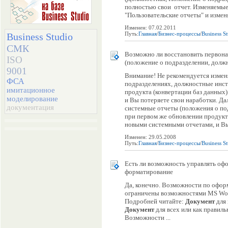
полностью свои отчет. Изменяемые
"Пользовательские отчеты" и изменят
Изменен: 07.02.2011
Путь:
Главная
/
Бизнес-процессы
/
Business S
Business Studio
СМК
Возможно ли восстановить первон
ISO
(положение о подразделении, должн
9001
Внимание! Не рекомендуется измен
ФСА
подразделениях, должностные инстру
имитационное
продукта (конвертации баз данных
моделирование
и Вы потеряете свои наработки. Да
документация
системные отчеты (положения о подр
при первом же обновлении продукт
новыми системными отчетами, и Вы 
Изменен: 29.05.2008
Путь:
Главная
/
Бизнес-процессы
/
Business S
Есть ли возможность управлять о
форматирование
Да, конечно. Возможности по офо
ограничены возможностями MS Word
Подробней читайте:
Документ
для 
Документ
для всех или как правиль
Возможности ...