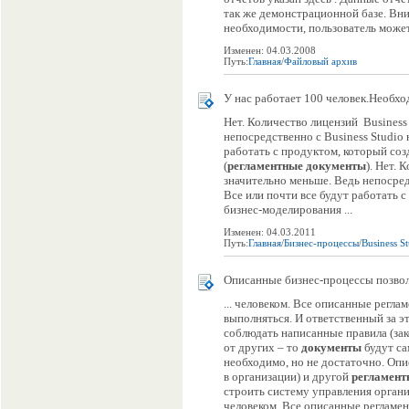
так же демонстрационной базе. Вни
необходимости, пользователь может 
Изменен: 04.03.2008
Путь:
Главная
/
Файловый архив
У нас работает 100 человек.Необхо
Нет. Количество лицензий Business
непосредственно с Business Studio 
работать с продуктом, который со
(
регламентные
документы
). Нет.
значительно меньше. Ведь непосредс
Все или почти все будут работать 
бизнес-моделирования ...
Изменен: 04.03.2011
Путь:
Главная
/
Бизнес-процессы
/
Business S
Описанные бизнес-процессы позвол
... человеком. Все описанные регл
выполняться. И ответственный за эт
соблюдать написанные правила (зак
от других – то
документы
будут са
необходимо, но не достаточно. Опис
в организации) и другой
регламент
строить систему управления органи
человеком. Все описанные регламе