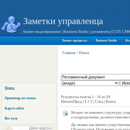
Заметки управленца
бизнес-моделирование
|
Business Studio
|
регламенты
|
ССП
|
СМ
Бизнес-процессы
Business Studio
Ка
Главная
>
Поиск
Поиск
Результаты поиска 1 - 10 из 29
Ориентир по темам
Начало|Пред.|
1
2 3 | След.| Конец
Карта сайта
Можно ли изменять структуру су
о подразделении, должностная инстр
Все теги
Да, можно как менять существующ
(Должностная, Положение о подразд