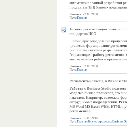
автоматизированной разработки
ре
продуктам (ПП) бизнес- моделиров
Изменен: 23.06.2008
Путь:
Главная
Техника регламентации бизнес-про
стандартов ИСО
... семинара: определение процессо
процесса; формирование
регламен
постановка системы разрешения п
"тормозящих"
работу
регламента
.
автоматизация
работы
организаци
Изменен: 03.03.2008
Путь:
Главная
Регламенты
(отчеты) в Business St
Работая
с Business Studio пользова
моделью бизнес-процессов, его внима
пакетами. Например, возможно фо
сотрудников в подразделении.
Регл
MS Word MS Excel WEB: HTML-публи
регламентов
...
Изменен: 05.05.2016
Путь:
Главная
/
Бизнес-процессы
/
Business S