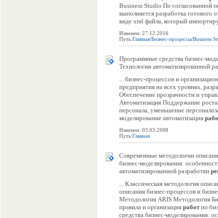
Business Studio По согласованной п
выполняется разработка готового от
виде xml файла, который импортируе
Изменен: 27.12.2016
Путь:
Главная
/
Бизнес-процессы
/
Business S
Программные средства бизнес-моде
Технологии автоматизированной р
... бизнес-процессов и организаци
предприятия на всех уровнях, раз
Обеспечение прозрачности и управ
Автоматизация Поддержание роста и
персонала, уменьшение персоналоз
моделирование автоматизация
раб
Изменен: 03.03.2008
Путь:
Главная
Современные методологии описания
бизнес-моделирования: особенности
автоматизированной разработки
ре
... Классическая методология опи
описания бизнес-процессов и бизн
Методология ARIS Методология Би
правила и организация
работ
по би
средства бизнес-моделирования: ос