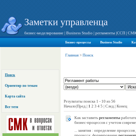
Заметки управленца
бизнес-моделирование
|
Business Studio
|
регламенты
|
ССП
|
СМ
Бизнес-процессы
Business Studio
Ка
Главная
>
Поиск
Поиск
Ориентир по темам
Карта сайта
Результаты поиска 1 - 10 из 56
Начало|Пред.|
1
2 3 4 5 | След.| Конец
Все теги
Как заставить
регламенты
работать
бизнес-процессов с учетом совре
... занятия : определение процессо
процесса; формирование
регламен