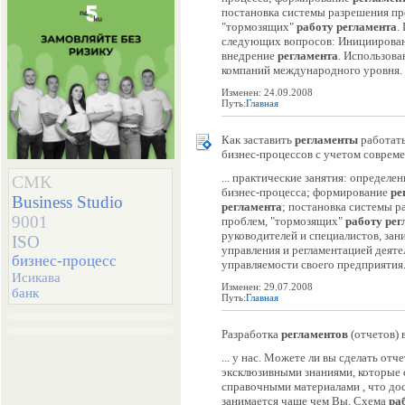
постановка системы разрешения п
"тормозящих"
работу
регламента
.
следующих вопросов: Инициировани
внедрение
регламента
. Использов
компаний международного уровня. Э
Изменен: 24.09.2008
Путь:
Главная
Как заставить
регламенты
работать
бизнес-процессов с учетом соврем
... практические занятия: определ
СМК
бизнес-процесса; формирование
ре
Business Studio
регламента
; постановка системы 
9001
проблем, "тормозящих"
работу
рег
руководителей и специалистов, з
ISO
управления и регламентацией деят
бизнес-процесс
управляемости своего предприятия
Исикава
Изменен: 29.07.2008
банк
Путь:
Главная
Разработка
регламентов
(отчетов) в
... у нас. Можете ли вы сделать от
эксклюзивными знаниями, которые 
справочными материалами , что до
занимается чаще чем Вы. Cхема
ра