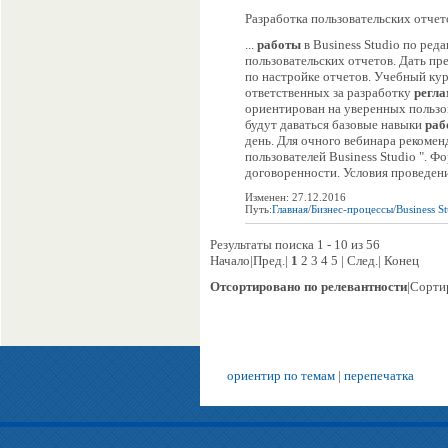
Разработка пользовательских отчето
...
работы
в Business Studio по ре
пользовательских отчетов. Дать пр
по настройке отчетов. Учебный курс
ответственных за разработку
регла
ориентирован на уверенных пользов
будут даваться базовые навыки
раб
день. Для очного вебинара рекоменд
пользователей Business Studio ". Ф
договоренности. Условия проведения
Изменен: 27.12.2016
Путь:
Главная
/
Бизнес-процессы
/
Business S
Результаты поиска 1 - 10 из 56
Начало|Пред.|
1
2 3 4 5 | След.| Конец
Отсортировано по релевантности
|Сорти
ориентир по темам
|
перепечатка