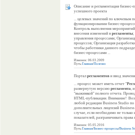
Описание и регламентация бизнес-
успешного проекта
... целевых значений по ключевым 
функционировании бизнес-процессо
Контроль выполнения мероприятий
внесения изменений в
регламенты
;
управления процессами; Организац
процессов; Организация разработк
чтобы работники данного подразде
бизнес-процессами ...
Изменен: 06.03.2009
Путь:
Главная
/
Полезно
Портал
регламентов
и ввод значен
... процесс может иметь отчет "
Рег
развернутую версию
регламента
, 
"выжимкой" полного отчета. Прово
HTML-публикации. Внимание! Воз
любой редакции Business Studio п
дополнительных лицензий Busines
случае, если необходимо не только
показателей, разграничивать права 
Изменен: 05.05.2016
Путь:
Главная
/
Бизнес-процессы
/
Business S