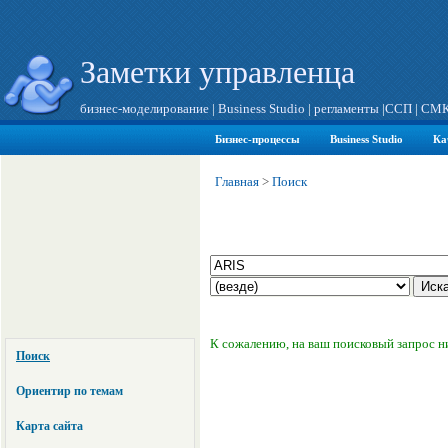
Заметки управленца
бизнес-моделирование
|
Business Studio
|
регламенты
|
ССП
|
СМ
Бизнес-процессы
Business Studio
Ка
Главная
>
Поиск
К сожалению, на ваш поисковый запрос н
Поиск
Ориентир по темам
Карта сайта