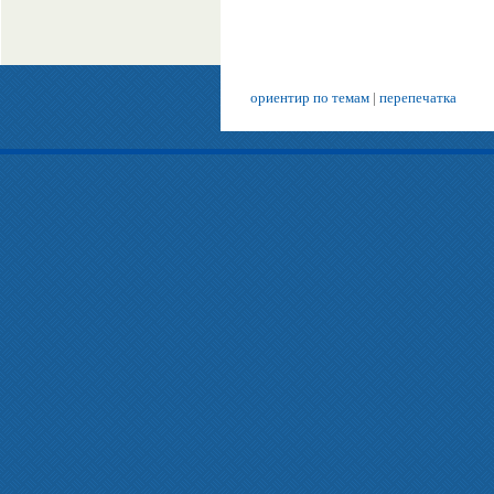
ориентир по темам
|
перепечатка