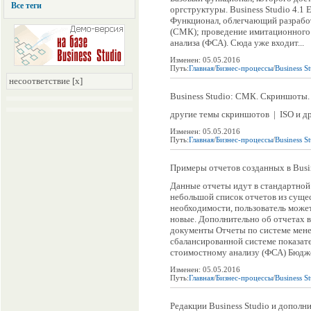
Все теги
оргструктуры. Business Studio 4.1 E
Функционал, облегчающий разрабо
(СМК); проведение имитационного
анализа (ФСА). Сюда уже входит...
Изменен: 05.05.2016
Путь:
Главная
/
Бизнес-процессы
/
Business S
несоответствие [x]
Business Studio: СМК. Скриншоты.
другие темы скриншотов | ISO и др
Изменен: 05.05.2016
Путь:
Главная
/
Бизнес-процессы
/
Business S
Примеры отчетов созданных в Busin
Данные отчеты идут в стандартной 
небольшой список отчетов из суще
необходимости, пользователь может
новые. Дополнительно об отчетах 
документы Отчеты по системе мен
сбалансированной системе показат
стоимостному анализу (ФСА) Бюдж
Изменен: 05.05.2016
Путь:
Главная
/
Бизнес-процессы
/
Business S
Редакции Business Studio и дополн