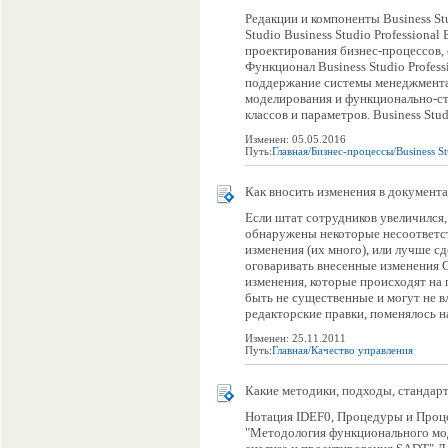
Редакции и компоненты Business St
Studio Business Studio Professiona
проектирования бизнес-процессов, 
Функционал Business Studio Profes
поддержание системы менеджмента
моделирования и функционально-ст
классов и параметров. Business Studi
Изменен: 05.05.2016
Путь:
Главная
/
Бизнес-процессы
/
Business S
Как вносить изменения в документ
Если штат сотрудников увеличился,
обнаружены некоторые несоответс
изменения (их много), или лучше с
оговаривать внесенные изменения 
изменения, которые происходят на
быть не существенные и могут не в
редакторские правки, поменялось на
Изменен: 25.11.2011
Путь:
Главная
/
Качество управления
Какие методики, подходы, стандарт
Нотация IDEF0, Процедуры и Проц
"Методология функционального мо