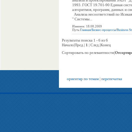
анализа и проектирования SADT" Д
1993. ГОСТ 19.701-90 Единая сис
алгоритмов, программ, данных и си
Анализа несоответствий по Исикав
" Системы...
Изменен: 18.08.2009
Путь:
Главная
/
Бизнес-процессы
/
Business S
Результаты поиска 1 - 6 из 6
Начало|Пред.|
1
| След.|Конец
Сортировать по релевантности|
Отсортир
ориентир по темам
|
перепечатка