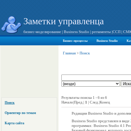
Заметки управленца
бизнес-моделирование
|
Business Studio
|
регламенты
|
ССП
|
СМ
Бизнес-процессы
Business Studio
Ка
Главная
>
Поиск
Результаты поиска 1 - 6 из 6
Начало|Пред.|
1
| След.|Конец
Поиск
Ориентир по темам
Редакции Business Studio и дополн
Business Studio представлен в вид
Карта сайта
программах: Business Studio 4.1 Pro
Базовый функционал, которого дос