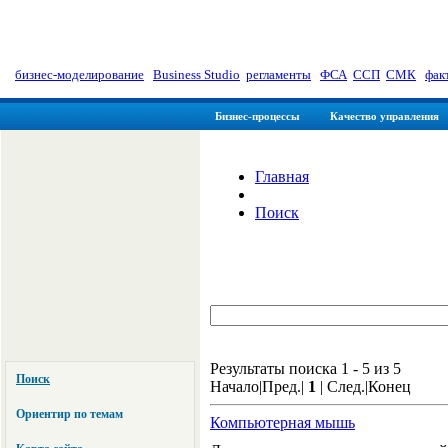
myManager: Заметки управленц
бизнес-моделирование
|
Business Studio
|
регламенты
|
ФСА
|
ССП
|
СМК
|
фак
Бизнес-процессы
Качество управления
Главная
Поиск
Результаты поиска 1 - 5 из 5
Поиск
Начало|Пред.|
1
| След.|Конец
Ориентир по темам
Компьютерная мышь