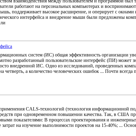
ством взаимодействия между пользователем и программой был 
ватели работают на персональных компьютерах и воспринимают GU
мышь, поддерживает высокое расширение, и оперирует с окнами
фического интерфейса и внедрение мыши были предложены комп
ыли
рфейса
рмационных систем (ИС) общая эффективность организации уве
амотно разработанный пользовательские интерфейс (ПИ) может з
осто внедренной ИС. Одно из исследований, проведенных компа
на четверть, а количество человеческих ошибок ... Почти всегда
м применения CALS-технологий (технология информационной п
и средств при одновременном повышении качества. Так, в США 
выми показателями: В процессах проектирования и инженерных
затрат на изучение выполнимости проектов на 15-40%; ... Основ