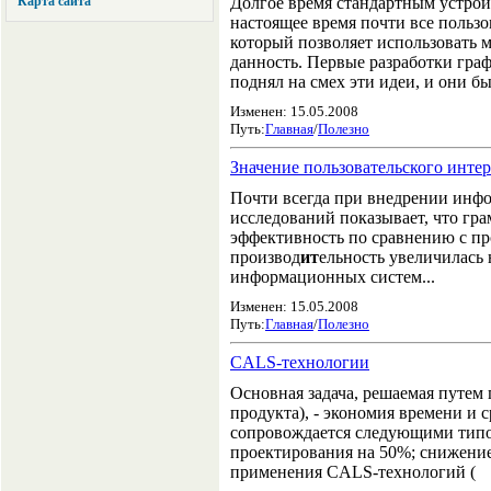
Карта сайта
Долгое время стандартным устрой
настоящее время почти все пользо
который позволяет использовать 
данность. Первые разработки гра
поднял на смех эти идеи, и они б
Изменен: 15.05.2008
Путь:
Главная
/
Полезно
Значение пользовательского инте
Почти всегда при внедрении инфо
исследований показывает, что гр
эффективность по сравнению с пр
производ
ит
ельность увеличилась 
информационных систем...
Изменен: 15.05.2008
Путь:
Главная
/
Полезно
CALS-технологии
Основная задача, решаемая путе
продукта), - экономия времени 
сопровождается следующими типо
проектирования на 50%; снижение 
применения CALS-технологий (