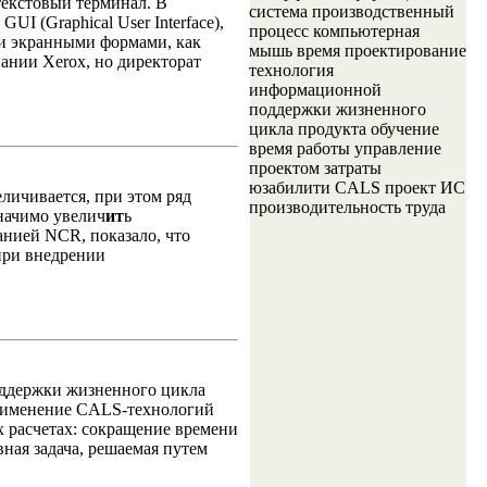
текстовый терминал. В
система производственный
I (Graphical User Interface),
процесс компьютерная
 и экранными формами, как
мышь время проектирование
ании Xerox, но директорат
технология
информационной
поддержки жизненного
цикла продукта обучение
время работы управление
проектом затраты
юзабилити CALS проект ИС
личивается, при этом ряд
производительность труда
начимо увелич
ит
ь
нией NCR, показало, что
 при внедрении
оддержки жизненного цикла
применение CALS-технологий
 расчетах: сокращение времени
ная задача, решаемая путем