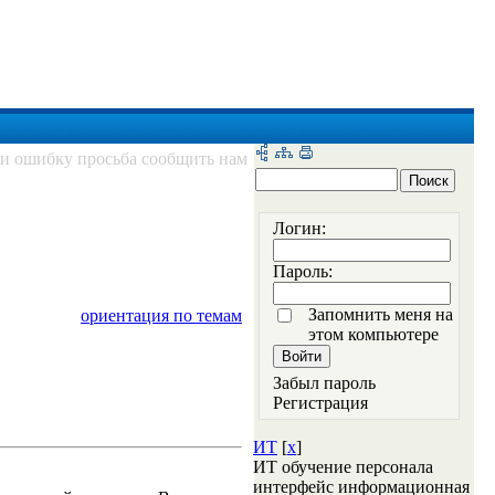
ли ошибку просьба сообщить нам
Логин:
Пароль:
Запомнить меня на
ориентация по темам
этом компьютере
Забыл пароль
Регистрация
ИТ
[
x
]
ИТ обучение персонала
интерфейс информационная