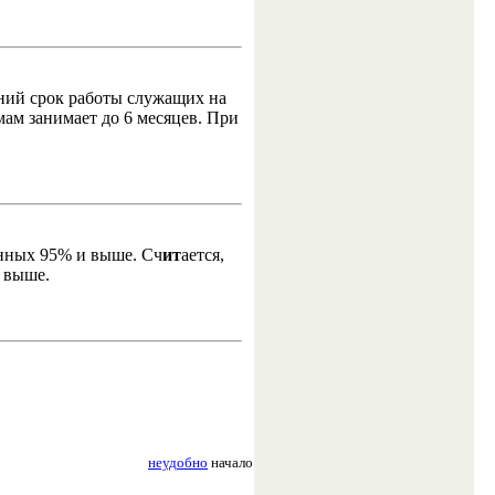
ний срок работы служащих на
ам занимает до 6 месяцев. При
анных 95% и выше. Сч
ит
ается,
 выше.
неудобно
начало