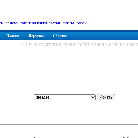
а
ты
|
резюме
|
вакансии
|
книги
|
статьи
|
файлы
|
блоги
Полезно
Персонал
Общение
Сайт находится на стадии тестирования, если вы наш