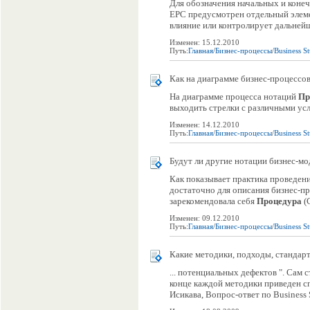
Для обозначения начальных и коне
EPC предусмотрен отдельный элемен
влияние или контролирует дальнейше
Изменен: 15.12.2010
Путь:
Главная
/
Бизнес-процессы
/
Business S
Как на диаграмме бизнес-процессов
На диаграмме процесса нотаций
Пр
выходить стрелки с различными усл
Изменен: 14.12.2010
Путь:
Главная
/
Бизнес-процессы
/
Business S
Будут ли другие нотации бизнес-м
Как показывает практика проведени
достаточно для описания бизнес-п
зарекомендовала себя
Процедура
(C
Изменен: 09.12.2010
Путь:
Главная
/
Бизнес-процессы
/
Business S
Какие методики, подходы, стандарт
... потенциальных дефектов ". Сам 
конце каждой методики приведен сп
Исикава, Вопрос-ответ по Business 