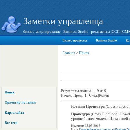
Заметки управленца
бизнес-моделирование
|
Business Studio
|
регламенты
|
ССП
|
СМ
Бизнес-процессы
Business Studio
Ка
Главная
>
Поиск
Результаты поиска 1 - 9 из 9
Поиск
Начало|Пред.|
1
| След.|Конец
Ориентир по темам
Нотация
Процедура
(Cross Functio
Карта сайта
Процедура
(Cross Functional Flow
уровне бизнес-модели. Из-за своей 
Все теги
Изменен: 05.05.2016
Путь:
Главная
/
Бизнес-процессы
/
Business S