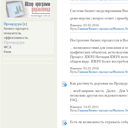
Система бизнес-моделирования Busi
демо-версия | вопрос-ответ | приоб
Процедура
[
x
]
Изменен: 05.05.2016
бизнес-процесс
Путь:
Главная
/
Бизнес-процессы
/
Business S
показатель
эффективность
Построение бизнес-процессов в Bus
Процедура
ФСА
... возможностями для описания и 
банк
графических объектов, используемы
Процесс IDEF0 Нотация IDEF0 испо
общем виде. IDEF0 более востребов
Изменен: 05.05.2016
Путь:
Главная
/
Бизнес-процессы
/
Business S
Как растянуть дорожки на Процеду
... всей ширине листа. Далее... Дл
несколько другая последовательнос
FAQ.
Изменен: 14.01.2011
Путь:
Главная
/
Бизнес-процессы
/
Business S
Есть ли возможность отражать соб