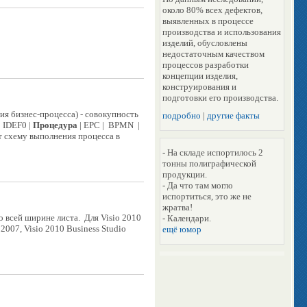
около 80% всех дефектов,
выявленных в процессе
производства и использования
изделий, обусловлены
недостаточным качеством
процессов разработки
концепции изделия,
конструирования и
подготовки его производства.
ия бизнес-процесса) - совокупность
подробно
|
другие факты
 IDEF0 |
Процедура
| EPC | BPMN |
т схему выполнения процесса в
- На складе испортилось 2
тонны полиграфической
продукции.
- Да что там могло
испортиться, это же не
жратва!
по всей ширине листа. Для Visio 2010
- Календари.
o 2007, Visio 2010 Business Studio
ещё юмор