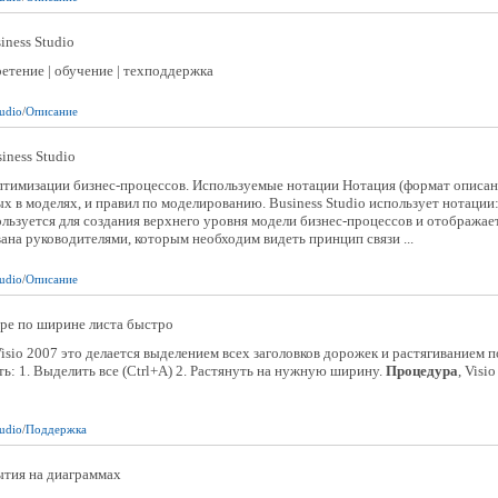
ness Studio
ретение | обучение | техподдержка
tudio
/
Описание
iness Studio
оптимизации бизнес-процессов. Используемые нотации Нотация (формат описан
х в моделях, и правил по моделированию. Business Studio использует нотации:
льзуется для создания верхнего уровня модели бизнес-процессов и отображае
ана руководителями, которым необходим видеть принцип связи ...
tudio
/
Описание
ре по ширине листа быстро
я Visio 2007 это делается выделением всех заголовков дорожек и растягиванием 
ть: 1. Выделить все (Сtrl+A) 2. Растянуть на нужную ширину.
Процедура
, Visi
tudio
/
Поддержка
ытия на диаграммах