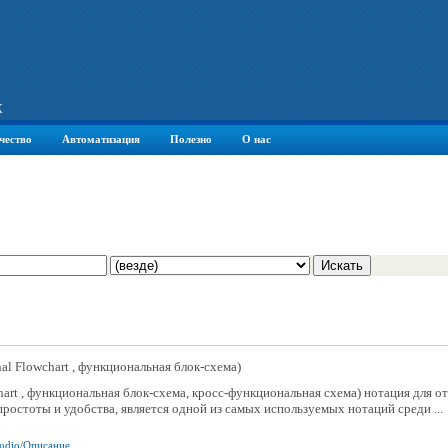
К
чество
Автоматизация
Полезно
О нас
nal Flowchart , функциональная блок-схема)
chart , функциональная блок-схема, кросс-функциональная схема) нотация для 
простоты и удобства, является одной из самых используемых нотаций среди ...
tudio
/
Описание