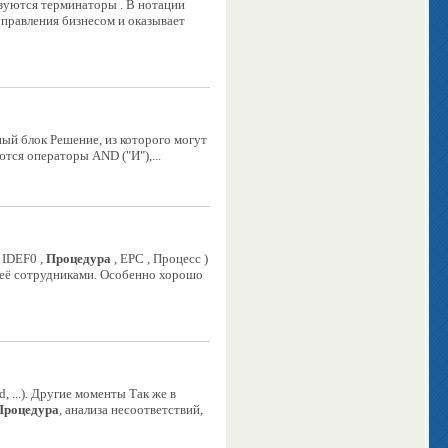
ьзуются терминаторы . В нотации
управления бизнесом и оказывает
ый блок Решение, из которого могут
тся операторы AND ("И"),...
 IDEF0 ,
Процедура
, EPC , Процесс )
 её сотрудниками. Особенно хорошо
, ...). Другие моменты Так же в
Процедура
, анализа несоответствий,