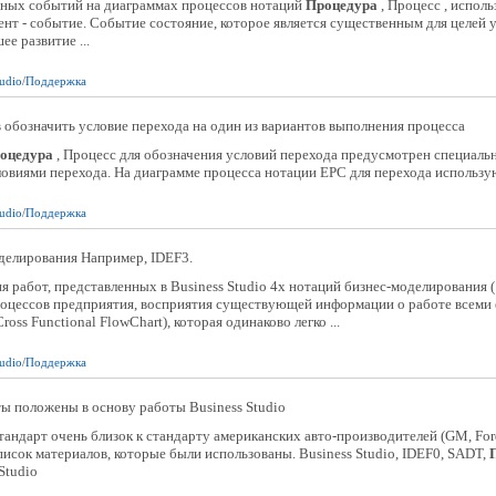
чных событий на диаграммах процессов нотаций
Процедура
, Процесс , испол
т - событие. Событие состояние, которое является существенным для целей 
е развитие ...
tudio
/
Поддержка
 обозначить условие перехода на один из вариантов выполнения процесса
оцедура
, Процесс для обозначения условий перехода предусмотрен специальн
овиями перехода. На диаграмме процесса нотации EPC для перехода использую
tudio
/
Поддержка
оделирования Например, IDEF3.
я работ, представленных в Business Studio 4x нотаций бизнес-моделирования (
роцессов предприятия, восприятия существующей информации о работе всеми
ross Functional FlowChart), которая одинаково легко ...
tudio
/
Поддержка
ы положены в основу работы Business Studio
стандарт очень близок к стандарту американских авто-производителей (GM, Ford
исок материалов, которые были использованы. Business Studio, IDEF0, SADT,
Studio