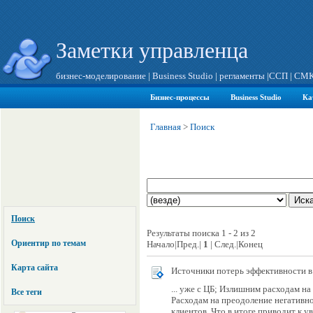
Заметки управленца
бизнес-моделирование
|
Business Studio
|
регламенты
|
ССП
|
СМ
Бизнес-процессы
Business Studio
Ка
Главная
>
Поиск
Поиск
Результаты поиска 1 - 2 из 2
Ориентир по темам
Начало|Пред.|
1
| След.|Конец
Карта сайта
Источники потерь эффективности 
... уже с ЦБ; Излишним расходам н
Все теги
Расходам на преодоление негативн
клиентов. Что в итоге приводит к