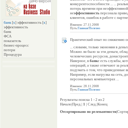
конкурентоспособности ... ... реал
потерь времени при неэффективной
не
эффективность
персонала привод
клиентов, ошибок в работе с партне
банк
[
x
] эффективность [
x
]
Изменен: 27.11.2008
эффективность
Путь:
Главная
/
Полезно
банк
ФСА
Практический опыт по снижению о
показатель
бизнес-процесс
... словами, только экономия в день
потери
Можно ли было за эти деньги, обл
Процедура
человеческих ресурсов, донастрои
Наверное, в
банк
е есть службы, к
операций, а также отвечают за реа
подумать о том, что приведенные в
Например, если нагрузка на сеть, д
персональных компьютерах ...
Изменен: 28.11.2008
Путь:
Главная
/
Полезно
Результаты поиска 1 - 2 из 2
Начало|Пред.|
1
| След.|Конец
Отсортировано по релевантности
|Сорти