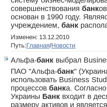
систему бизнес-моделирова
совершенствования
банк
ов
основан в 1990 году. Явля
учреждением,
банк
распола
Изменен: 13.12.2010
Путь:
Главная
/
Новости
Альфа-
банк
выбрал Busines
ПАО "Альфа-
банк
" (Украин
использовать Business Stud
процессов
банк
а. Согласн
Украины
Банк
входит в дес
размеру активов и является