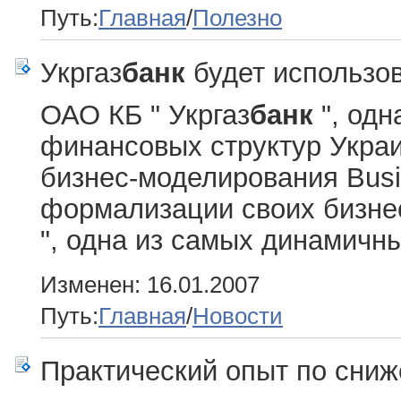
Путь:
Главная
/
Полезно
Укргаз
банк
будет использов
ОАО КБ " Укргаз
банк
", одн
финансовых структур Украи
бизнес-моделирования Busi
формализации своих бизнес
", одна из самых динамичны
Изменен: 16.01.2007
Путь:
Главная
/
Новости
Практический опыт по сни