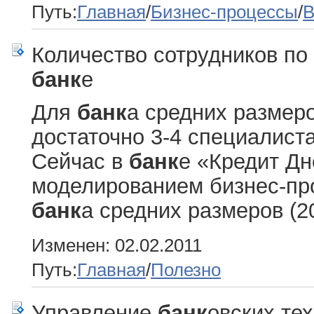
Путь:
Главная
/
Бизнес-процессы
/
B
Количество сотрудников по
банк
е
Для
банк
а средних размеро
достаточно 3-4 специалист
Сейчас в
банк
е «Кредит Дн
моделированием бизнес-про
банк
а средних размеров (20
Изменен: 02.02.2011
Путь:
Главная
/
Полезно
Управление
банк
овских те