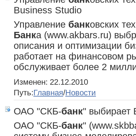
Business Studio
Управление
банк
овских те
Банк
а (www.akbars.ru) выб
описания и оптимизации б
работает на финансовом рын
обслуживает более 2 миллио
Изменен: 22.12.2010
Путь:
Главная
/
Новости
ОАО "СКБ-
банк
" выбирает 
ОАО "СКБ-
банк
" (www.skbb