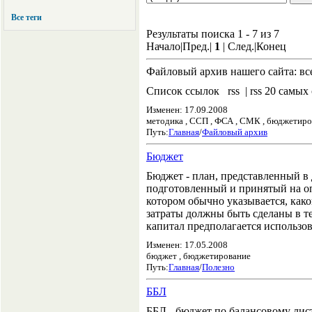
Все теги
Результаты поиска 1 - 7 из 7
Начало|Пред.|
1
| След.|Конец
Файловый архив нашего сайта: вс
Список ссылок rss | rss 20 сам
Изменен: 17.09.2008
методика , ССП , ФСА , СМК , бюджетиро
Путь:
Главная
/
Файловый архив
Бюджет
Бюджет - план, представленный в
подготовленный и принятый на о
котором обычно указывается, како
затраты должны быть сделаны в те
капитал предполагается использов
Изменен: 17.05.2008
бюджет , бюджетирование
Путь:
Главная
/
Полезно
ББЛ
ББЛ - бюджет по балансовому лист