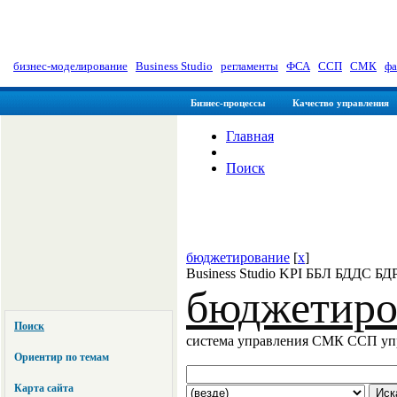
myManager: Заметки управленц
бизнес-моделирование
|
Business Studio
|
регламенты
|
ФСА
|
ССП
|
СМК
|
фа
Бизнес-процессы
Качество управления
Главная
Поиск
бюджетирование
[
x
]
Business Studio KPI ББЛ БДДС БД
бюджетиро
Поиск
система управления СМК ССП у
Ориентир по темам
Карта сайта