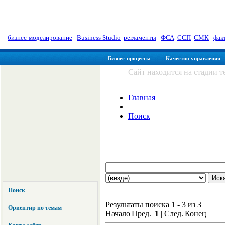
myManager: Заметки управленц
бизнес-моделирование
|
Business Studio
|
регламенты
|
ФСА
|
ССП
|
СМК
|
фак
Бизнес-процессы
Качество управления
Сайт находится на стадии 
Главная
Поиск
Поиск
Результаты поиска 1 - 3 из 3
Ориентир по темам
Начало|Пред.|
1
| След.|Конец