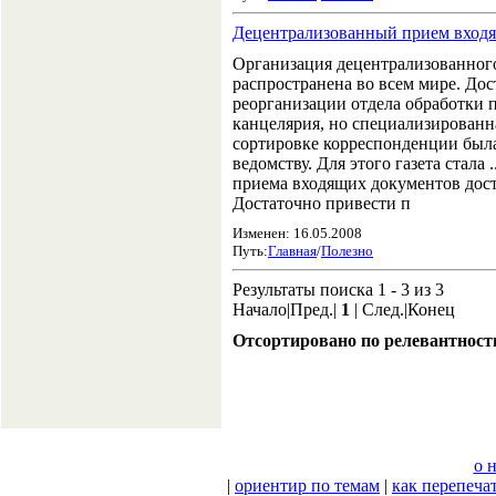
Децентрализованный прием вход
Организация децентрализованног
распространена во всем мире. Дос
реорганизации отдела обработки п
канцелярия, но специализированна
сортировке корреспонденции был
ведомству. Для этого газета стала
приема входящих документов дост
Достаточно привести п
Изменен: 16.05.2008
Путь:
Главная
/
Полезно
Результаты поиска 1 - 3 из 3
Начало|Пред.|
1
| След.|Конец
Отсортировано по релевантност
о 
|
ориентир по темам
|
как перепеча