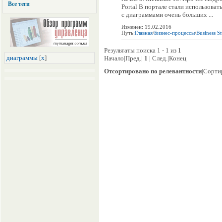
Все теги
Portal В портале стали использова
с диаграммами очень больших ...
Изменен: 19.02.2016
Путь:
Главная
/
Бизнес-процессы
/
Business S
Результаты поиска 1 - 1 из 1
диаграммы
[
x
]
Начало|Пред.|
1
| След.|Конец
Отсортировано по релевантности
|Сорти