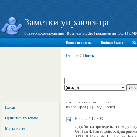
Заметки управленца
бизнес-моделирование
|
Business Studio
|
регламенты
|
ССП
|
СМ
Бизнес-процессы
Business Studio
Ка
Главная
>
Поиск
Результаты поиска 1 - 1 из 1
Начало|Пред.|
1
| След.|Конец
Поиск
Ориентир по темам
Версия 4.1.5893
Доработки проведены по следующим 
Карта сайта
Отчёты 4. Интерфейс 5.
Диаграмм
XPDL 9. MetaEdit 10. Прочее Подроб