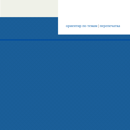
ориентир по темам
|
перепечатка