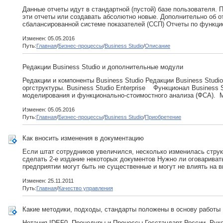
Данные отчеты идут в стандартной (пустой) базе пользователя.
эти отчеты или создавать абсолютно новые. Дополнительно об 
сбалансированной системе показателей (ССП) Отчеты по функц
Изменен: 05.05.2016
Путь:
Главная
/
Бизнес-процессы
/
Business Studio
/
Описание
Редакции Business Studio и дополнительные модули
Редакции и компоненты Business Studio Редакции Business Studio
оргструктуры. Business Studio Enterprise Функционал Business
моделирования и функционально-стоимостного анализа (ФСА). Met
Изменен: 05.05.2016
Путь:
Главная
/
Бизнес-процессы
/
Business Studio
/
Приобретение
Как вносить изменения в документацию
Если штат сотрудников увеличился, несколько изменилась струк
сделать 2-е издание некоторых документов Нужно ли оговариват
предприятии могут быть не существенные и могут не влиять на в
Изменен: 25.11.2011
Путь:
Главная
/
Качество управления
Какие методики, подходы, стандарты положены в основу работы 
Нотация IDEF0, Процедуры и Процессы Госстандарт России. Рук