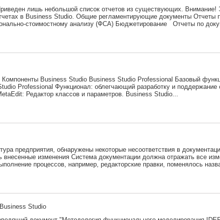
 Приведен лишь небольшой список отчетов из существующих. Внимание!
отчетах в Business Studio. Общие регламентирующие документы Отчеты
ионально-стоимостному анализу (ФСА) Бюджетирование Отчеты по доку
 Компоненты Business Studio Business Studio Professional Базовый функ
 Studio Professional Функционал: облегчающий разработку и поддержани
aEdit: Редактор классов и параметров. Business Studio...
тура предприятия, обнаружены некоторые несоответствия в документаци
ь внесенные изменения Система документации должна отражать все изм
ыполнение процессов, например, редакторские правки, поменялось назва
Business Studio
оводящий документ "Методология функционального моделирования IDEF0