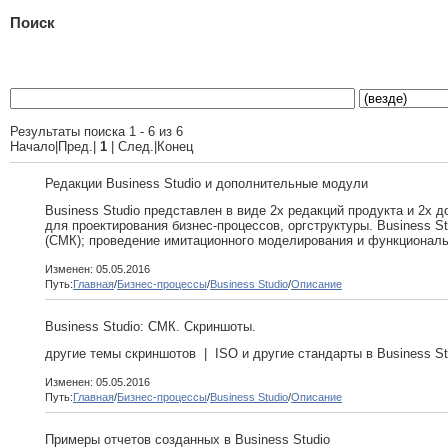
Поиск
Результаты поиска 1 - 6 из 6
Начало|Пред.|
1
| След.|Конец
Редакции Business Studio и дополнительные модули
Business Studio представлен в виде 2х редакций продукта и 2х д
для проектирования бизнес-процессов, оргструктуры. Business S
(СМК); проведение имитационного моделирования и функциональн
Изменен: 05.05.2016
Путь:
Главная
/
Бизнес-процессы
/
Business Studio
/
Описание
Business Studio: СМК. Скриншоты.
другие темы скриншотов | ISO и другие стандарты в Business St
Изменен: 05.05.2016
Путь:
Главная
/
Бизнес-процессы
/
Business Studio
/
Описание
Примеры отчетов созданных в Business Studio