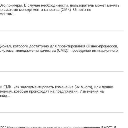
 Это примеры. В случае необходимости, пользователь может менять
 по системе менеджмента качества (СМК) Отчеты по
ментам...
ционал, которого достаточно для проектирования бизнес-процессов,
е системы менеджмента качества (СМК); проведение имитационного
и СМК, как задокументировать изменения (их много), или лучше
енения, которые происходят на предприятии. Изменения на
ние...
" "Методология структурного анализа и проектирования SADT" Д.