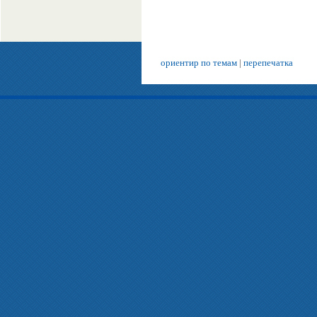
ориентир по темам
|
перепечатка