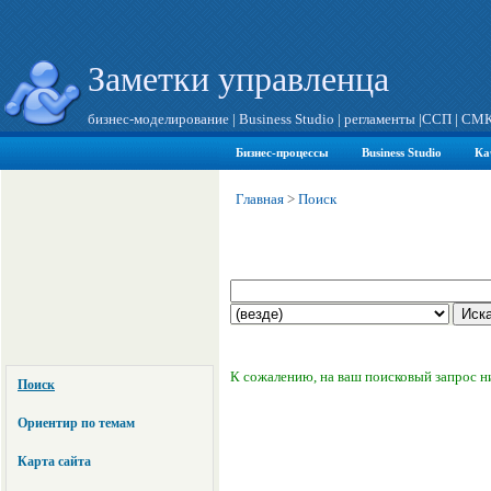
Заметки управленца
бизнес-моделирование
|
Business Studio
|
регламенты
|
ССП
|
СМ
Бизнес-процессы
Business Studio
Ка
Главная
>
Поиск
К сожалению, на ваш поисковый запрос н
Поиск
Ориентир по темам
Карта сайта