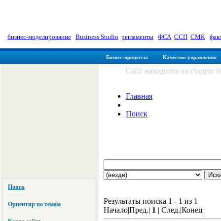
myManager: Заметки управленц
бизнес-моделирование
|
Business Studio
|
регламенты
|
ФСА
|
ССП
|
СМК
|
фак
Бизнес-процессы
Качество управления
Сайт находится на стадии 
Главная
Поиск
Поиск
Результаты поиска 1 - 1 из 1
Ориентир по темам
Начало|Пред.|
1
| След.|Конец