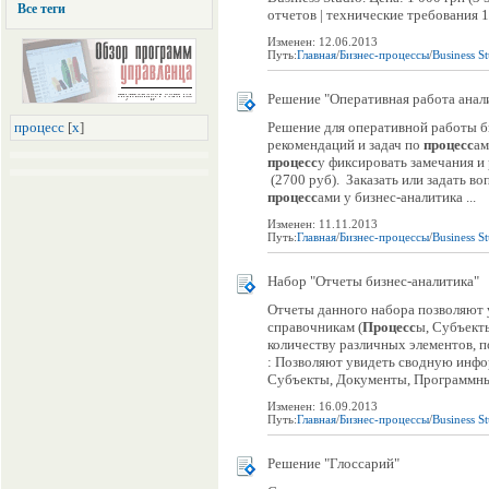
Все теги
отчетов | технические требования 1 
Изменен: 12.06.2013
Путь:
Главная
/
Бизнес-процессы
/
Business S
Решение "Оперативная работа анал
процесс
[
x
]
Решение для оперативной работы б
рекомендаций и задач по
процесс
ам
процесс
у фиксировать замечания и
(2700 руб). Заказать или задать во
процесс
ами у бизнес-аналитика ...
Изменен: 11.11.2013
Путь:
Главная
/
Бизнес-процессы
/
Business S
Набор "Отчеты бизнес-аналитика"
Отчеты данного набора позволяют
справочникам (
Процесс
ы, Субъект
количеству различных элементов, п
: Позволяют увидеть сводную инф
Субъекты, Документы, Программные
Изменен: 16.09.2013
Путь:
Главная
/
Бизнес-процессы
/
Business S
Решение "Глоссарий"