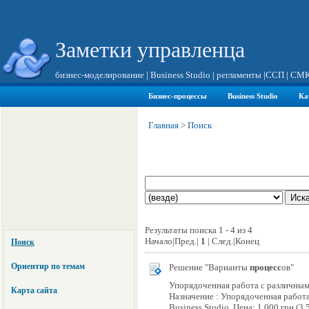
Заметки управленца
бизнес-моделирование
|
Business Studio
|
регламенты
|
ССП
|
СМ
Бизнес-процессы
Business Studio
Ка
Главная
>
Поиск
Результаты поиска 1 - 4 из 4
Начало|Пред.|
1
| След.|Конец
Поиск
Ориентир по темам
Решение "Варианты
процесс
ов"
Упорядоченная работа с различны
Карта сайта
Назначение : Упорядоченная работ
Business Studio. Цена: 1 000 грн (3