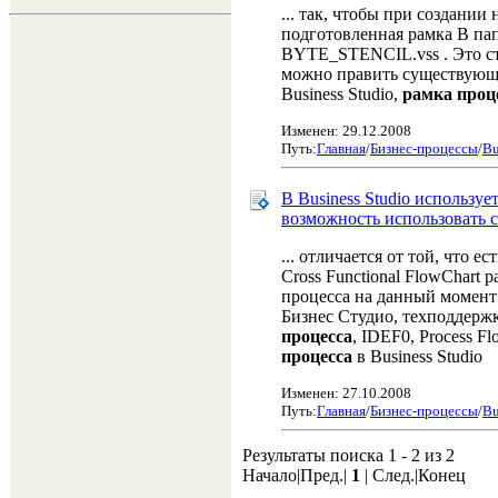
... так, чтобы при создании
подготовленная рамка В па
BYTE_STENCIL.vss . Это ст
можно править существующ
Business Studio,
рамка проц
Изменен: 29.12.2008
Путь:
Главная
/
Бизнес-процессы
/
Bu
В Business Studio используе
возможность использовать 
... отличается от той, что е
Cross Functional FlowChart 
процесса на данный момент и
Бизнес Студио, техподдерж
процесса
, IDEF0, Process Fl
процесса
в Business Studio
Изменен: 27.10.2008
Путь:
Главная
/
Бизнес-процессы
/
Bu
Результаты поиска 1 - 2 из 2
Начало|Пред.|
1
| След.|Конец