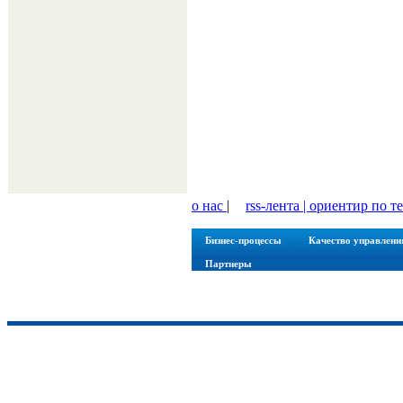
о нас
|
rss-лента |
ориентир по т
Бизнес-процессы
Качество управлени
Партнеры