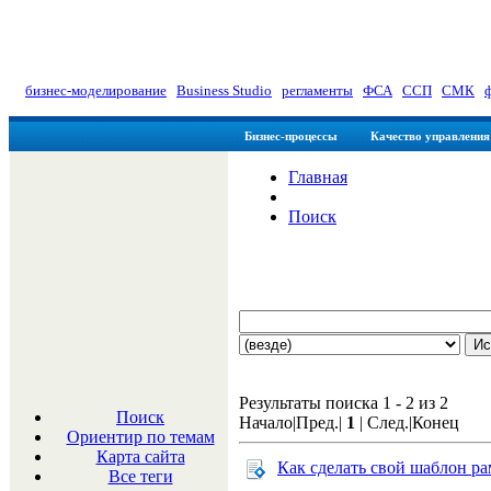
myManager: Заметки управлен
бизнес-моделирование
|
Business Studio
|
регламенты
|
ФСА
|
ССП
|
СМК
|
Бизнес-процессы
Качество управления
Главная
Поиск
Результаты поиска 1 - 2 из 2
Поиск
Начало|Пред.|
1
| След.|Конец
Ориентир по темам
Карта сайта
Как сделать свой шаблон ра
Все теги