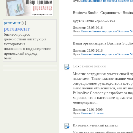
Путь:
Главная
/
Бизнес-процессы
/
Business S
Business Studio. Скриншоты: Busines
другие темы скриншотов
регламент
[x]
регламент
Изменен: 05.05.2016
Путь:
Главная
/
Бизнес-процессы
/
Business S
бизнес-процесс
должностная инструкция
Ваша организация в Business Studio.
методология
положение о подразделении
Изменен: 05.05.2016
процессный подход
Путь:
Главная
/
Бизнес-процессы
/
Business S
банк
Сохранение знаний
Многие сотрудники учатся своей п
коллегами. Такое важное знание мо
операционное руководство, в кото
выполнении объясняется, как их на
Palmolive Company разработала под
хорошо, что в настоящее время эта 
менеджерами...
Изменен: 01.01.2009
Путь:
Главная
/
Полезно
Интеллектуальный капитал
У некоторых крупнейших компаний в