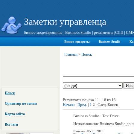
Заметки управленца
бизнес-моделирование
|
Business Studio
|
регламенты
|
ССП
|
СМ
Бизнес-процессы
Business Studio
Ка
Главная
>
Поиск
Поиск
Результаты поиска 11 - 18 из 18
Ориентир по темам
Начало
|
Пред.
|
1
2
| След.|Конец
Карта сайта
Business Studio - Test Drive
Использование Business Studio до п
Все теги
Изменен: 05.05.2016