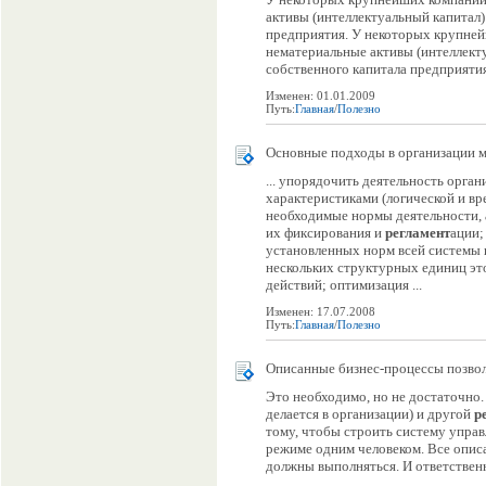
активы (интеллектуальный капитал
предприятия. У некоторых крупнейш
нематериальные активы (интеллект
собственного капитала предприятия
Изменен: 01.01.2009
Путь:
Главная
/
Полезно
Основные подходы в организации м
... упорядочить деятельность орга
характеристиками (логической и вр
необходимые нормы деятельности, 
их фиксирования и
регламент
ации;
установленных норм всей системы 
нескольких структурных единиц эт
действий; оптимизация ...
Изменен: 17.07.2008
Путь:
Главная
/
Полезно
Описанные бизнес-процессы позвол
Это необходимо, но не достаточно.
делается в организации) и другой
р
тому, чтобы строить систему управ
режиме одним человеком. Все опи
должны выполняться. И ответственны