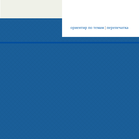
ориентир по темам
|
перепечатка