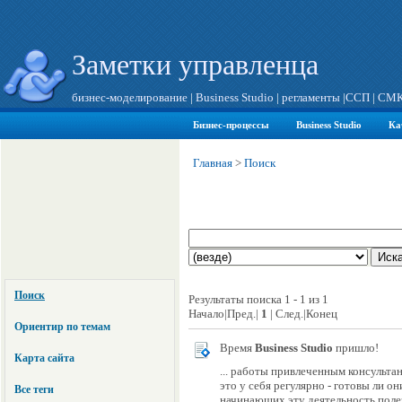
Заметки управленца
бизнес-моделирование
|
Business Studio
|
регламенты
|
ССП
|
СМ
Бизнес-процессы
Business Studio
Ка
Главная
>
Поиск
Поиск
Результаты поиска 1 - 1 из 1
Начало|Пред.|
1
| След.|Конец
Ориентир по темам
Время
Business Studio
пришло!
Карта сайта
... работы привлеченным консульта
это у себя регулярно - готовы ли он
Все теги
начинающих эту деятельность пол