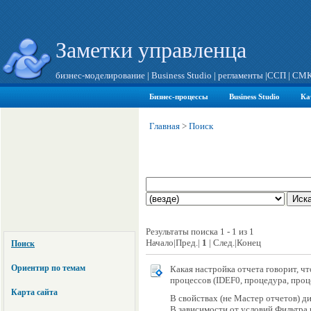
Заметки управленца
бизнес-моделирование
|
Business Studio
|
регламенты
|
ССП
|
СМ
Бизнес-процессы
Business Studio
Ка
Главная
>
Поиск
Результаты поиска 1 - 1 из 1
Начало|Пред.|
1
| След.|Конец
Поиск
Ориентир по темам
Какая настройка отчета говорит, ч
процессов (IDEF0, процедура, проц
Карта сайта
В свойствах (не Мастер отчетов) д
В зависимости от условий Фильтра и