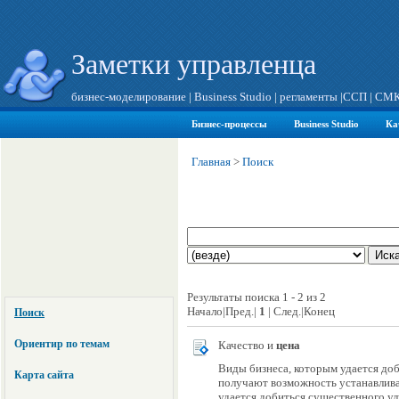
Заметки управленца
бизнес-моделирование
|
Business Studio
|
регламенты
|
ССП
|
СМ
Бизнес-процессы
Business Studio
Ка
Главная
>
Поиск
Результаты поиска 1 - 2 из 2
Начало|Пред.|
1
| След.|Конец
Поиск
Ориентир по темам
Качество и
цена
Виды бизнеса, которым удается до
Карта сайта
получают возможность устанавлива
удается добиться существенного у