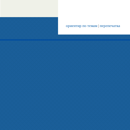
ориентир по темам
|
перепечатка