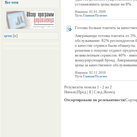
Все теги
устанавливать цены выше на 8%.
Изменен: 01.01.2009
Путь:
Главная
/
Полезно
Готовы больше платить за качеств
цена
[
x
]
Американцы готовы платить от 5% 
обслуживание. 82% респондентов б
о качестве сервиса были обмануты.
решения о покупке отдают предпо
великолепным сервисом. 40% - име
конкурирующий бренд. Американцы
цены за качественное обслуживание.
Изменен: 02.11.2010
Путь:
Главная
/
Полезно
Результаты поиска 1 - 2 из 2
Начало|Пред.|
1
| След.|Конец
Отсортировано по релевантности
|Сорти