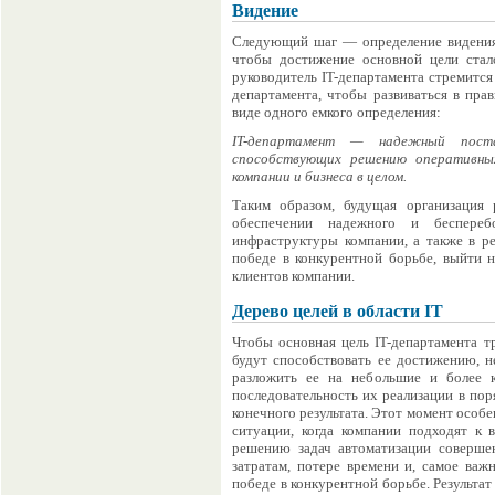
Видение
Следующий шаг — определение видения, 
чтобы достижение основной цели стал
руководитель IT-департамента стремится
департамента, чтобы развиваться в пра
виде одного емкого определения:
IT-департамент — надежный постав
способствующих решению оперативных
компании и бизнеса в целом.
Таким образом, будущая организация 
обеспечении надежного и беспереб
инфраструктуры компании, а также в ре
победе в конкурентной борьбе, выйти 
клиентов компании.
Дерево целей в области IT
Чтобы основная цель IT-департамента т
будут способствовать ее достижению, н
разложить ее на небольшие и более к
последовательность их реализации в поря
конечного результата. Этот момент особе
ситуации, когда компании подходят к
решению задач автоматизации соверше
затратам, потере времени и, самое ва
победе в конкурентной борьбе. Результат