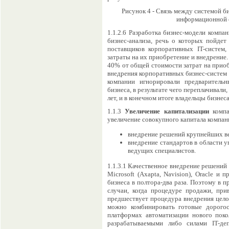
Рисунок 4 - Связь между системой б
информационной 
1.1.2.6 Разработка бизнес-модели компа
бизнес-анализа, речь о которых пойдет
поставщиков корпоративных IT-систем,
затраты на их приобретение и внедрение.
40% от общей стоимости затрат на приоб
внедрения корпоративных бизнес-систем 
компании игнорировали предварительн
бизнеса, в результате чего переплачивали
лет, и в конечном итоге владельцы бизне
1.1.3
Увеличение капитализации
компан
увеличение совокупного капитала компа
внедрение решений крупнейших ве
внедрение стандартов в области 
ведущих специалистов.
1.1.3.1 Качественное внедрение решений 
Microsoft (Axapta, Navision), Oracle и 
бизнеса в полтора-два раза. Поэтому в п
случаи, когда процедуре продажи, пр
предшествует процедура внедрения целог
можно комбинировать готовые дорого
платформах автоматизации нового поко
разрабатываемыми либо силами IT-де