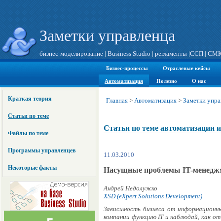
Заметки управленца
бизнес-моделирование
|
Business Studio
|
регламенты
|
ССП
|
СМ
Бизнес-процессы
Отраслевые кейсы
Автоматизация
Полезно
О нас
Краткая теория
Главная
>
Автоматизация
>
Заметки упра
Статьи по теме
Статьи по теме автоматизации 
Файлы по теме
Программы управленцев
11.03.2010
Некоторые факты
Насущные проблемы IT-менеджм
Андрей Недолужко
XSD (eXpert Solutions Development)
Зависимость бизнеса от информационн
компании функцию IT и наблюдай, как о