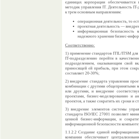
единицах корпорации обеспечивается 
методик управления IT. Деятельность IT
к трем основным направлениям:
операционная деятельность, то е
проектная деятельность — внедрен
информационная безопасность
надежного хранения бизнес-инфор
Cоответственно:
1) применение стандартов ITIL/ITSM для
IT-подразделению перейти в качествен
подразделением, оказывающим свой вк
приносящей ей прибыль, при этом сокр
составляет 20-30%;
2) внедрение стандарта управления про
комбинации с другими общепринятыми м
или другими, и внедрение соответств
проектами, бизнес-моделированию и ан
проектов, а также сократить их сроки и с
3) внедрение элементов системы упра
стандарта ISO/IEC 27001 позволяет мини
ценной бизнес-информации, и сократи
информационной безопасности компьюте
1.1.2.2 Создание единой информационн
компании обеспечивает централизован