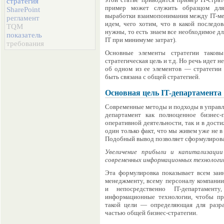
стратегия
пример может служить образцом для
SharePoint
выработки взаимопонимания между IT-ме
регламент
идем, чего хотим, что в какой последов
TQM
нужны, то есть знаем все необходимое д
показатель
IT при минимуме затрат).
требования
Основные элементы стратегии таковы:
стратегическая цель и т.д. Но речь идет н
об одном из ее элементов — стратегии в
быть связана с общей стратегией.
Основная цель IT-департамента
Современные методы и подходы в управл
департамент как полноценное бизнес-
оперативной деятельности, так и в дости
один только факт, что мы живем уже не 
Подобный вывод позволяет сформулирова
Увеличение прибыли и капитализации
современных информационных технологий
Эта формулировка показывает всем заин
менеджменту, всему персоналу компании
и непосредственно IT-департамент
информационные технологии, чтобы пр
такой цели — определяющая для разраб
частью общей бизнес-стратегии.