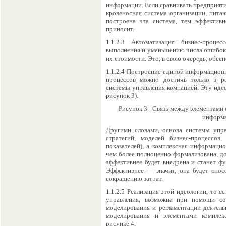
информации. Если сравнивать предприяти
кровеносная система организации, пита
построена эта система, тем эффектив
приносит.
1.1.2.3 Автоматизация бизнес-проц
выполнения и уменьшению числа ошибок 
их стоимости. Это, в свою очередь, обес
1.1.2.4 Построение единой информацион
процессов можно достичь только в ре
системы управления компанией. Эту иде
рисунок 3).
Рисунок 3 - Связь между элементами
информ
Другими словами, основа системы упра
стратегий, моделей бизнес-процессов
показателей), а комплексная информаци
чем более полноценно формализована, до
эффективнее будет внедрена и станет ф
Эффективнее — значит, она будет спо
сокращению затрат.
1.1.2.5 Реализация этой идеологии, то 
управления, возможна при помощи со
моделирования и регламентации деятель
моделирования и элементами комплек
рисунке 4.