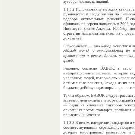
аутсорсинговых компаний.
1.1.3.2 Использование методик стандар
руководство к своду знаний по бизнес-
подбора оптимальных решений IT-с
официальная версия появилась в 2006 г
Института Бизнес-Анализа. Необходимо
стратегии компании вытекает из определ
документе:
Бизнес-анализ — это набор методик и 
единый взгляд у стейкхолдеров на 
организации и рекомендовать решения
целей.
Решение, согласно BABOK, в свою о
информационные системы, которые по
управляют, людей, которые его исполняю
оптимальные решения, исходя из их пот
бюджета, действующих норм и правил и т.
Таким образом, BABOK следует рассматр
задачами менеджмента и их реализацией 
— один из ключевых факторов успеха 
описанных в этом стандарте, позволяет и
повысить их качество.
1.1.3.3 В целом, внедрение стандартов и
соответствующими сертифицирующими о
доверие иностранных инвесторов и б