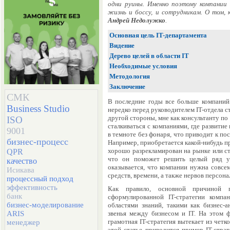
одни руины. Именно поэтому компании 
жизнь и боссу, и сотрудникам. О том,
Андрей Недолужко
.
Основная цель IT-департамента
Видение
Дерево целей в области IT
Необходимые условия
Методология
Заключение
СМК
В последние годы все больше компаний 
Business Studio
нередко перед руководителем IT-отдела с
другой стороны, мне как консультанту по
ISO
сталкиваться с компаниями, где развит
9001
в темноте без фонаря, что приводит к п
бизнес-процесс
Например, приобретается какой-нибудь п
хорошо разрекламирован на рынке или ст
QPR
что он поможет решить целый ряд уп
качество
оказывается, что компании нужна совсем
Исикава
средств, времени, а также нервов персонал
процессный подход
эффективность
Как правило, основной причиной п
банк
сформулированной IT-стратегии комп
бизнес-моделирование
областями знаний, такими как бизнес-
ARIS
звенья между бизнесом и IT. На этом ф
грамотная IT-стратегия вытекает из четк
менеджер
этой статье приводится пример IT-стра