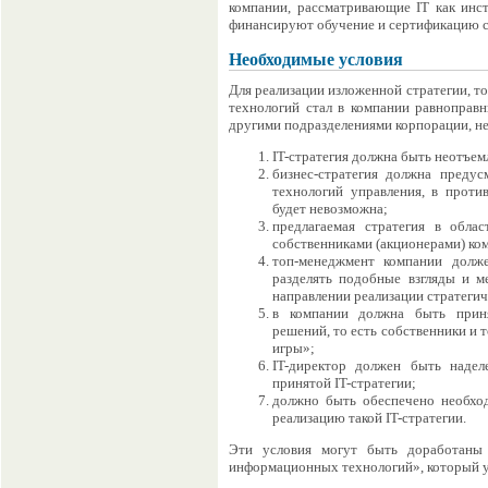
компании, рассматривающие IT как инст
финансируют обучение и сертификацию с
Необходимые условия
Для реализации изложенной стратегии, т
технологий стал в компании равноправ
другими подразделениями корпорации, н
IT-стратегия должна быть неотъем
бизнес-стратегия должна преду
технологий управления, в против
будет невозможна;
предлагаемая стратегия в обла
собственниками (акционерами) ко
топ-менеджмент компании долже
разделять подобные взгляды и м
направлении реализации стратегич
в компании должна быть приня
решений, то есть собственники и
игры»;
IT-директор должен быть надел
принятой IT-стратегии;
должно быть обеспечено необхо
реализацию такой IT-стратегии.
Эти условия могут быть доработаны
информационных технологий», который у