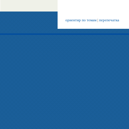
ориентир по темам
|
перепечатка