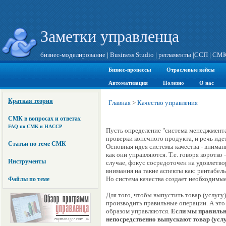
Заметки управленца
бизнес-моделирование
|
Business Studio
|
регламенты
|
ССП
|
СМ
Бизнес-процессы
Отраслевые кейсы
Автоматизация
Полезно
О нас
Краткая теория
Главная
>
Качество управления
СМК в вопросах и ответах
FAQ по СМК и HACCP
Пусть определение "система менеджмента
проверки конечного продукта, и речь идет
Статьи по теме СМК
Основная идея системы качества - вниман
как они управляются. Т.е. говоря коротко
Инструменты
случае, фокус сосредоточен на удовлетво
внимания на такие аспекты как: рентабель
Но система качества создает необходимые
Файлы по теме
Для того, чтобы выпустить товар (услугу
производить правильные операции. А это
образом управляются.
Если мы правильн
непосредственно выпускают товар (услу