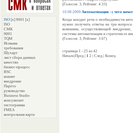
(Голосов: 3, Рейтинг: 4.33)
10.08.2009
Автоматизация - с чего начат
ISO
[
x
] 9001 [
x
]
Когда заходит речь о необходимости авт
ISO
нужно получить ответы на три вопроса.
СМК
компании, осуществляющей внедрение,
9001
системы автоматизации и стратегии ее вн
TQM
(Голосов: 3, Рейтинг: 3.67)
Исикава
требования
страница 1 - 25 из 42
Шухарт
Начало|Пред.|
1
2 | След.| Конец
лист сбора данных
качество
бизнес-процесс
BSC
кокпит
внедрение
Парето
руководство
Business Studio
консультант
гистограмма
FMEA
контрольная карта