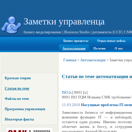
Заметки управленца
бизнес-моделирование
|
Business Studio
|
регламенты
|
ССП
|
СМ
Бизнес-процессы
Отраслевые кейсы
Автоматизация
Полезно
О нас
Главная
>
Автоматизация
>
Заметки упра
Статьи по теме автоматизации 
Краткая теория
Статьи по теме
ISO
[
x
] 9001 [
x
]
9001 ISO TQM Исикава СМК требования
Файлы по теме
11.03.2010
Насущные проблемы IT-мене
Программы управленцев
Зависимость бизнеса от информационн
компании функцию IT — и наблюдай, 
Некоторые факты
остаются одни руины. Именно поэтому 
облегчит жизнь и боссу, и сотрудник
рассказывает Андрей Недолужко.