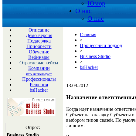
Юмор
О нас
О нас
Описание
Главная
Демо-версия
>
Поддержка
Процессный подход
Приобрести
>
Обучение
Business Studio
Вебинары
>
Отраслевые кейсы
bsHacker
Компании
кто использует
Профессионалы
Решения
13.09.2012
bsHacker
Назначение ответственных
Когда идет назначение ответстве
Субъект на закладку Субъекты в 
выбором типов связей. По умолча
лишним.
Опрос:
Business Studio