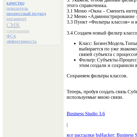
качество
этого справочника.
показатель
3.1 Меню «Окна – Сменить инте
процессный подход
3.2 Меню «Администрирование 
регламент
3.3 Пункт «Фильтры классов» и 
СМК
требования
3.4 Создаем новый фильтр классо
ФСА
эффективность
Класс: БизнесМодель.Типы
выбирается по уже знаком
связей субъекта с процессо
Фильтр: Субъекты-Процесс
этим создали и сохранили 
Сохраняем фильтры классов.
Теперь, пробуя создать связь Су
используемые мною связи.
Business Studio 3.6
|
все рассылки bsHacker: Business 