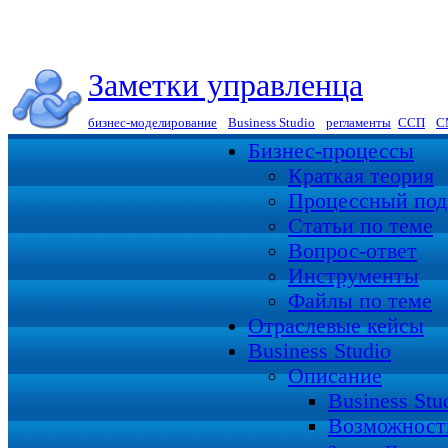
Заметки управленца
бизнес-моделирование
|
Business Studio
|
регламенты
|
ССП
|
С
Бизнес-процессы
Краткая теория
Процессный под
Статьи по теме
Вопрос-ответ
Инструменты
Файлы по теме
Отраслевые кейсы
Business Studio
Описание
Business St
Возможност