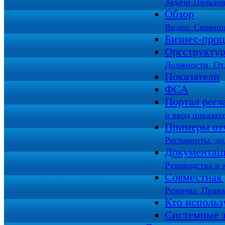
Задачи.Пользов
Обзор
Видео. Скринш
Бизнес-про
Оргструкту
Должности. От
Показатели
ФСА
Портал регл
и ввод показат
Примеры от
Регламенты, д
Документац
Руководства и 
Совместная 
Режимы. Права
Кто использ
Системные 