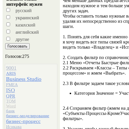
Чем меньше данных предлагается
интерфейс нужен
находим нужное и тем больше ум
русский
других задач.
Чтобы оставить только нужные в
украинский
удаляя их непосредственно из с
казахский
шаги.
английский
1. Понять для себя какие именно
другие
я хочу видеть все типы связей кр
видеть только «Владелец» и «Ис
Голосов:275
2. Создать фильтр по справочнику
2.1 Меню «Отчеты Быстрые филь
9001
2.2 Раскрываем «Классы – Типы с
процессом» и жмем «Выбрать».
ARIS
Business Studio
2.3 В фильтре задаем такое услов
FMEA
ISO
Категория Значение = Учас
QPR
TQM
Word
2.4 Сохраняем фильтр (жмем на 
банк
«Субъекты-Процессы-КромеУчаст
бизнес-моделирование
фильтры».
бизнес-процесс
Исикава
3. Укажем, чтобы данный фильтр