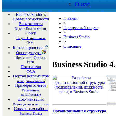
О нас
Business Studio 5.
Главная
Новые возможности
>
Возможности
Процессный подход
Задачи.Пользователи.
>
Обзор
Business Studio
Видео. Скриншоты.
>
Демо.
Описание
Бизнес-процессы
Оргструктура
Должности. Отделы.
Business Studio 
Роли.
Показатели
ФСА
Портал регламентов
и ввод показателей
Примеры отчетов
Регламенты,
должностные
Документация
Руководства и методики
Совместная работа
Организационная структура
Режимы. Права