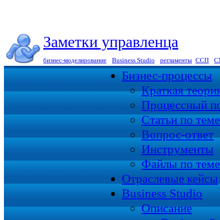
Заметки управленца
бизнес-моделирование
|
Business Studio
|
регламенты
|
ССП
|
С
Бизнес-процессы
Краткая теори
Процессный п
Статьи по теме
Вопрос-ответ
Инструменты
Файлы по теме
Отраслевые кейсы
Business Studio
Описание