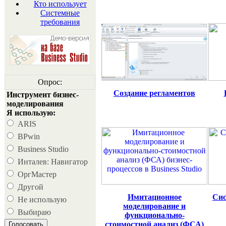
Кто использует
Системные
требования
Опрос:
Создание регламентов
Инструмент бизнес-
моделирования
Я использую:
ARIS
BPwin
Business Studio
Инталев: Навигатор
ОргМастер
Другой
Имитационное
Сис
Не использую
моделирование и
Выбираю
функционально-
стоимостной анализ (ФСА)