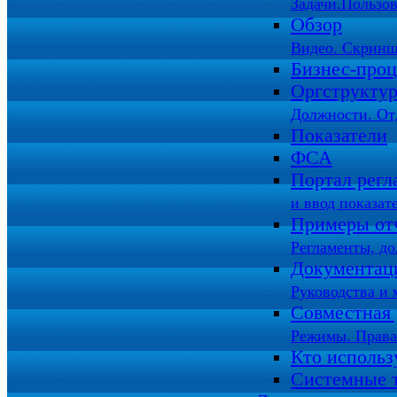
Задачи.Пользов
Обзор
Видео. Скринш
Бизнес-про
Оргструкту
Должности. От
Показатели
ФСА
Портал регл
и ввод показат
Примеры от
Регламенты, д
Документац
Руководства и 
Совместная 
Режимы. Права
Кто использ
Системные 