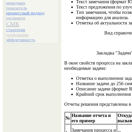
Текст замечания (формат R
менеджер
Текст предложения по улу
показатель
Тип замечания, чтобы поз
процессный подход
информацию для анализа.
регламент
Отметка об актуальности з
СМК
стратегия
Вид справоч
требования
эффективность
Закладка "Задачи
В окне свойств процесса на закл
необходимые задачи:
Отметка о выполнении зад
Название задачи до 256 си
Описание задачи (формат R
Крайний срок выполнения 
Отчеты решения представлены в
Название отчета и
Откуд
№
его пример
вызыв
Замечания процесса и