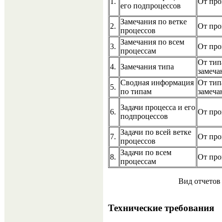
1.
От про
его подпроцессов
Замечания по ветке
2.
От про
процессов
Замечания по всем
3.
От про
процессам
От тип
4.
Замечания типа
замеча
Сводная информация
От тип
5.
по типам
замеча
Задачи процесса и его
6.
От про
подпроцессов
Задачи по всей ветке
7.
От про
процессов
Задачи по всем
8.
От про
процессам
Вид отчетов
Технические требования