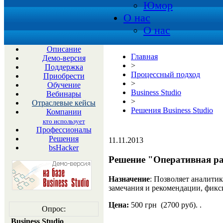
Юмор
О нас
О нас
Описание
Главная
Демо-версия
>
Поддержка
Процессный подход
Приобрести
>
Обучение
Business Studio
Вебинары
>
Отраслевые кейсы
Решения Business Studio
Компании
кто использует
Профессионалы
Решения
11.11.2013
bsHacker
Решение "Оперативная р
Назначение
: Позволяет аналити
замечания и рекомендации, фикси
Цена:
500 грн (2700 руб). .
Опрос:
Business Studio