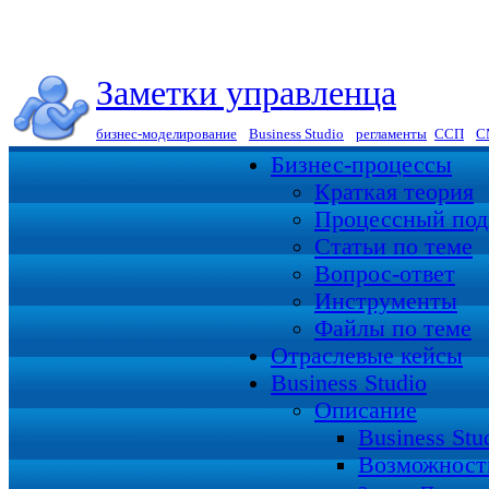
Заметки управленца
бизнес-моделирование
|
Business Studio
|
регламенты
|
ССП
|
С
Бизнес-процессы
Краткая теория
Процессный под
Статьи по теме
Вопрос-ответ
Инструменты
Файлы по теме
Отраслевые кейсы
Business Studio
Описание
Business St
Возможност