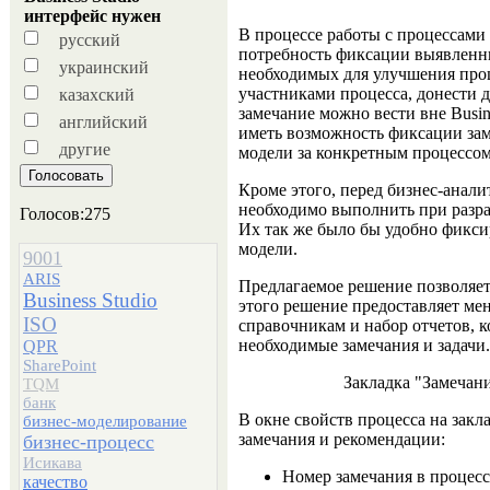
интерфейс нужен
В процессе работы с процессами 
русский
потребность фиксации выявленны
украинский
необходимых для улучшения проц
участниками процесса, донести
казахский
замечание можно вести вне Busin
английский
иметь возможность фиксации зам
другие
модели за конкретным процессом
Кроме этого, перед бизнес-анали
необходимо выполнить при разра
Голосов:275
Их так же было бы удобно фикси
модели.
9001
ARIS
Предлагаемое решение позволяе
Business Studio
этого решение предоставляет ме
ISO
справочникам и набор отчетов, 
необходимые замечания и задачи.
QPR
SharePoint
Закладка "Замечани
TQM
банк
В окне свойств процесса на зак
бизнес-моделирование
замечания и рекомендации:
бизнес-процесс
Исикава
Номер замечания в процесс
качество