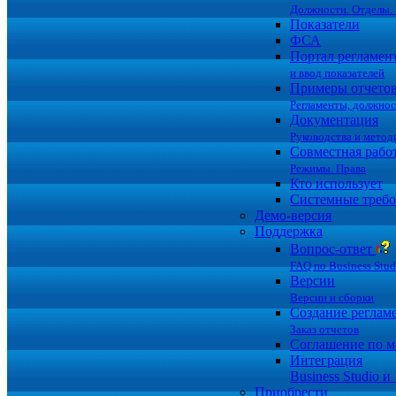
Должности. Отделы. 
Показатели
ФСА
Портал регламен
и ввод показателей
Примеры отчето
Регламенты, должно
Документация
Руководства и метод
Совместная рабо
Режимы. Права
Кто использует
Системные требо
Демо-версия
Поддержка
Вопрос-ответ
FAQ по Business Stud
Версии
Версии и сборки
Создание реглам
Заказ отчетов
Соглашение по 
Интеграция
Business Studio и
Приобрести