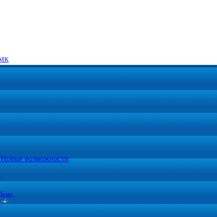
МК
5. Новые возможности
.
Демо.
ы