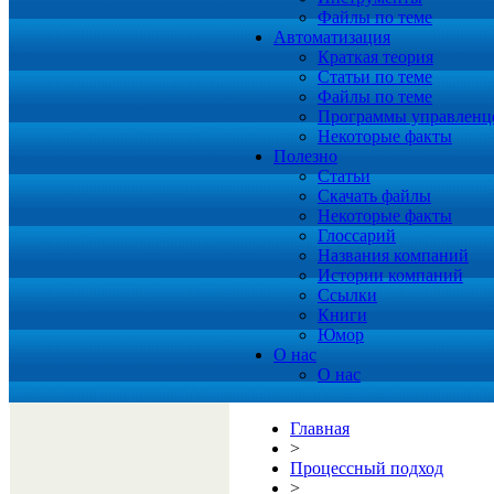
Файлы по теме
Автоматизация
Краткая теория
Статьи по теме
Файлы по теме
Программы управленц
Некоторые факты
Полезно
Статьи
Скачать файлы
Некоторые факты
Глоссарий
Названия компаний
Истории компаний
Ссылки
Книги
Юмор
О нас
О нас
Главная
>
Процессный подход
>