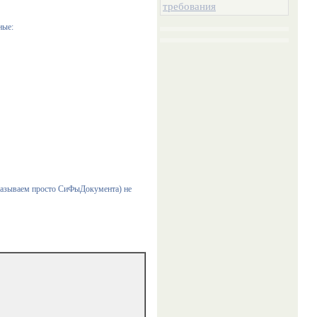
требования
ные:
казываем просто СиФыДокумента) не