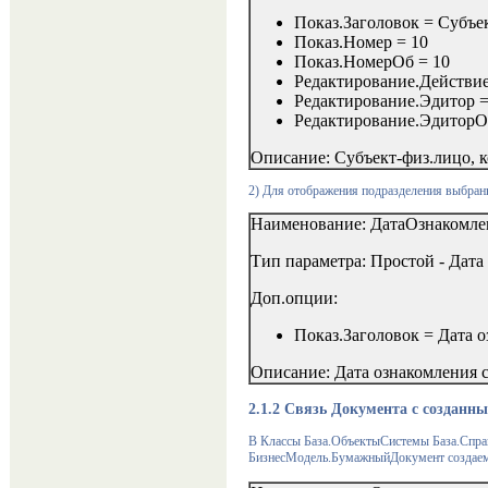
Показ.Заголовок = Субъ
Показ.Номер = 10
Показ.НомерОб = 10
Редактирование.Действ
Редактирование.Эдитор = 
Редактирование.ЭдиторОб
Описание: Субъект-физ.лицо, к
2)
Для отображения подразделения выбран
Наименование: ДатаОзнакомле
Тип параметра: Простой - Дата
Доп.опции:
Показ.Заголовок = Дата 
Описание: Дата ознакомления с
2.1.2
Связь Документа с созданн
В Классы База.ОбъектыСистемы База.Спр
БизнесМодель.БумажныйДокумент создаем 