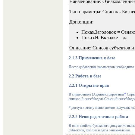
Наименование: Ознакомленны
Тип параметра: Список - Биз
Доп.опции:
Показ.Заголовок = Озна
Показ.НаВкладке = да
Описание: Список субъектов и
2.1.3
Применение к базе
После добавления параметров необходимо 
2.2
Работа в базе
2.2.1 Открытие прав
В справочнике (Администрирование
*
Справ
списков БизнесМодель.СпискиБизнесМодел
* доступ к этому меню можно получить, е
2.2.2 Непосредственная работа
В окне свойств бумажного документа выст
субъектов, физлиц и даты ознакомления.