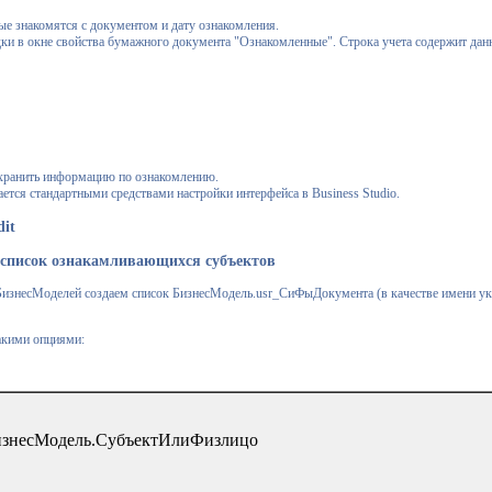
ые знакомятся с документом и дату ознакомления.
дки в окне свойства бумажного документа "Ознакомленные". Строка учета содержит дан
 хранить информацию по ознакомлению.
ется стандартными средствами настройки интерфейса в Business Studio.
it
 список ознакамливающихся субъектов
изнесМоделей создаем список БизнесМодель.usr_СиФыДокумента (в качестве имени у
акими опциями:
БизнесМодель.СубъектИлиФизлицо