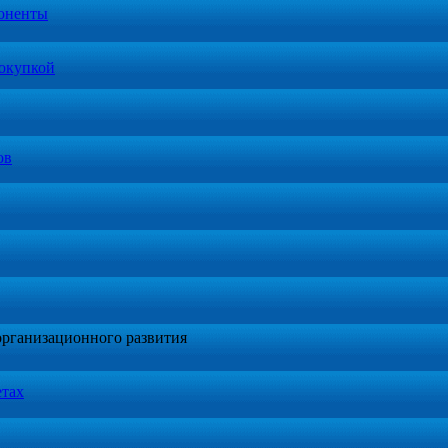
оненты
окупкой
ов
организационного развития
етах