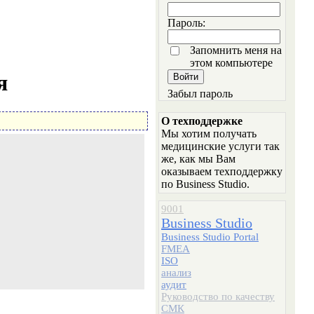
Пароль:
Запомнить меня на
этом компьютере
я
Забыл пароль
О техподдержке
Мы хотим получать
медицинские услуги так
же, как мы Вам
оказываем техподдержку
по Business Studio.
9001
Business Studio
Business Studio Portal
FMEA
ISO
анализ
аудит
Руководство по качеству
СМК