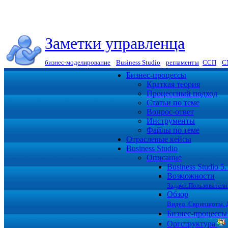
Заметки управленца
бизнес-моделирование
|
Business Studio
|
регламенты
|
ССП
|
С
Бизнес-процессы
Краткая теория
Процессный подход
Статьи по теме
Вопрос-ответ
Инструменты
Файлы по теме
Отраслевые кейсы
Business Studio
Описание
Business Studio 
Возможности
Задачи.Пользователи
Обзор
Видео. Скриншоты. 
Бизнес-процесс
Оргструктура