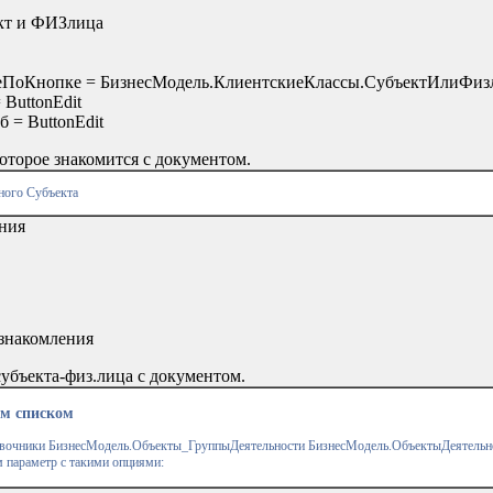
ект и ФИЗлица
иеПоКнопке = БизнесМодель.КлиентскиеКлассы.СубъектИлиФи
ButtonEdit
 = ButtonEdit
оторое знакомится с документом.
ного Субъекта
ния
ознакомления
убъекта-физ.лица с документом.
ым списком
авочники БизнесМодель.Объекты_ГруппыДеятельности БизнесМодель.ОбъектыДеятельн
параметр с такими опциями: