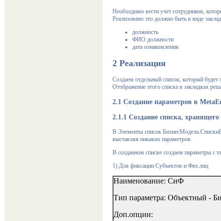
Необходимо вести учет сотрудников, котор
Реализовано это должно быть в виде закла
должность
ФИО должности
дата ознакомления
2
Реализация
Создаем отдельный список, который будет
Отображение этого списка в закладках реша
2.1
Создание параметров в
MetaEd
2.1.1
Создание списка, хранящего
В Элементы список БизнесМодель.СпискиБ
выставляя никаких параметров.
В созданном списке создаем параметры с т
1)
Для фиксации Субъектов и Физ.лиц
Наименование: СиФ
Тип параметра: Объектный - 
Доп.опции: