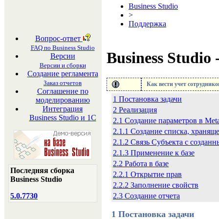
Business Studio
>
Поддержка
Вопрос-ответ
FAQ по Business Studio
Business Studio
Версии
Версии и сборки
Создание регламента
Заказ отчетов
Как вести учет сотруднико
Соглашение по
1
Постановка задачи
моделированию
Интеграция
2
Реализация
Business Studio и 1С
2.1
Создание параметров в Meta
2.1.1
Создание списка, хранящ
2.1.2
Связь Субъекта с создан
2.1.3
Применение к базе
2.2
Работа в базе
Последняя сборка
2.2.1 Открытие прав
Business Studio
2.2.2 Заполнение свойств
2.3
Создание отчета
5.0.7730
1
Постановка задачи