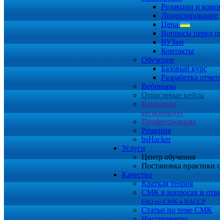
Редакции и комп
Лицензирование
Цена
Вопросы перед п
ВУЗам
Контакты
Обучение
Базовый курс
Разработка отчет
Вебинары
Отраслевые кейсы
Компании
кто использует
Профессионалы
Решения
bsHacker
Услуги
Центр обучения
Постановка практики 
Качество
Краткая теория
СМК в вопросах и отв
FAQ по СМК и HACCP
Статьи по теме СМК
Инструменты