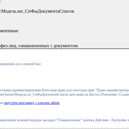
е
несМодель.usr_СиФыДокументаСписок
комленные
 физ.лиц, ознакомленных с документом.
применить их к нужной базе.
очники администрирования Категории прав) для категории прав "Права администратора
ей БизнесМодель.usr_СиФыДокументаСписок дать права на Доступ, Изменение, Создани
сли
запустить программу с ключом /admin
анавливаем нужный порядок закладки "Ознакомленные" (кнопка Действия - Настройка 