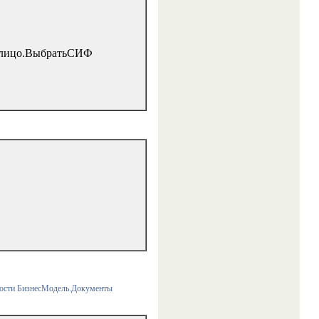
злицо.ВыбратьСИФ
ости БизнесМодель.Документы