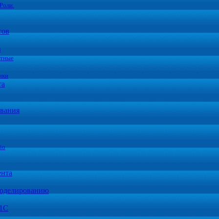
Роли.
тов
в
стные
ики
та
вания
io
ента
моделированию
 1С