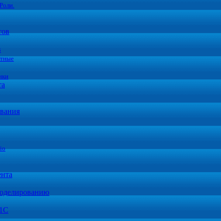
Роли.
тов
в
стные
ики
та
вания
io
ента
моделированию
 1С