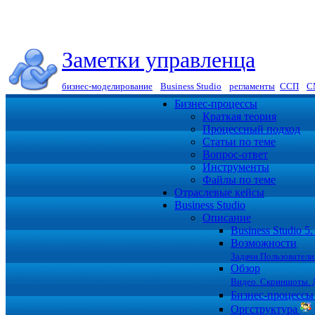
Заметки управленца
бизнес-моделирование
|
Business Studio
|
регламенты
|
ССП
|
С
Бизнес-процессы
Краткая теория
Процессный подход
Статьи по теме
Вопрос-ответ
Инструменты
Файлы по теме
Отраслевые кейсы
Business Studio
Описание
Business Studio 
Возможности
Задачи.Пользователи
Обзор
Видео. Скриншоты. 
Бизнес-процесс
Оргструктура