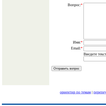
Вопрос:
*
Имя:
*
Email:
*
Введите текс
ориентир по темам
|
перепе