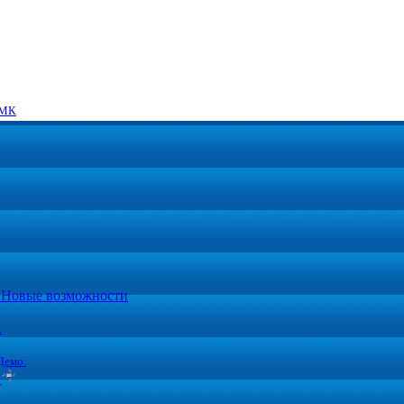
МК
5. Новые возможности
.
Демо.
ы