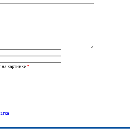
т на картинке
*
чатка