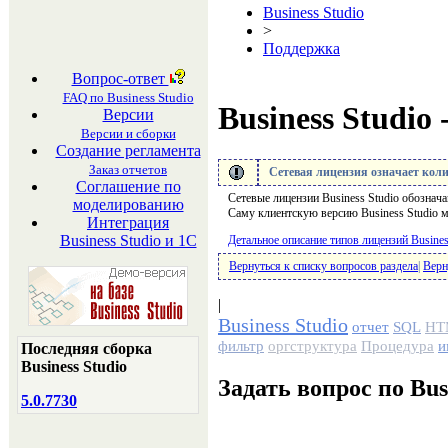
Business Studio
>
Поддержка
Вопрос-ответ
FAQ по Business Studio
Business Studio
Версии
Версии и сборки
Создание регламента
Заказ отчетов
Сетевая лицензия означает коли
Соглашение по
Сетевые лицензии Business Studio обознача
моделированию
Саму клиентскую версию Business Studio 
Интеграция
Business Studio и 1С
Детальное описание типов лицензий Busines
Вернуться к списку вопросов раздела
|
Верн
|
Business Studio
отчет
SQL
HT
фильтр
оргструктура
Процедура
и
Последняя сборка
Business Studio
Задать вопрос по Bus
5.0.7730