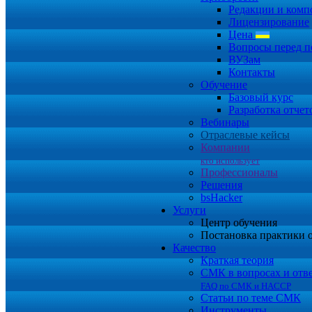
Редакции и комп
Лицензирование
Цена
Вопросы перед п
ВУЗам
Контакты
Обучение
Базовый курс
Разработка отчет
Вебинары
Отраслевые кейсы
Компании
кто использует
Профессионалы
Решения
bsHacker
Услуги
Центр обучения
Постановка практики 
Качество
Краткая теория
СМК в вопросах и отв
FAQ по СМК и HACCP
Статьи по теме СМК
Инструменты