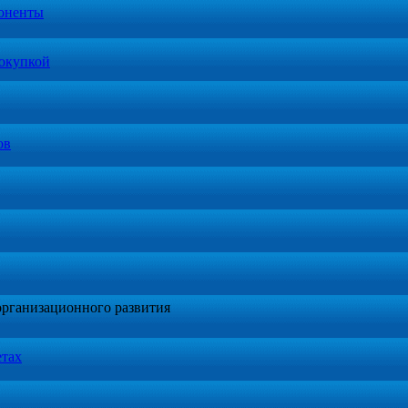
оненты
окупкой
ов
организационного развития
етах