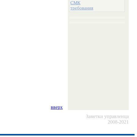
СМК
требования
вверх
Заметки управленца
2008-2021