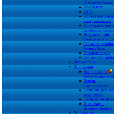
Должности. Отделы. 
Показатели
ФСА
Портал регламен
и ввод показателей
Примеры отчето
Регламенты, должно
Документация
Руководства и метод
Совместная рабо
Режимы. Права
Кто использует
Системные требо
Демо-версия
Поддержка
Вопрос-ответ
FAQ по Business Stud
Версии
Версии и сборки
Создание реглам
Заказ отчетов
Соглашение по 
Интеграция
Business Studio и
Приобрести