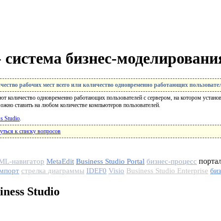
 - система бизнес-моделировани
чество рабочих мест всего или количество одновременно работающих пользовате
ют количество одновременно работающих пользователей с сервером, на котором установл
можно ставить на любом количестве компьютеров пользователей.
s Studio
.
уться к списку вопросов
портал
ML-навигатор
MetaEdit
Business Studio Portal
бизнес-процесс
мпорт
стрелка диаграммы
IDEF0
Visio
Business Studio Enterprise
би
iness Studio