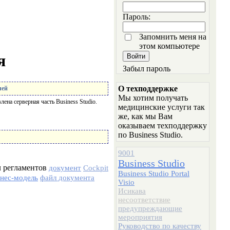
Пароль:
Запомнить меня на
этом компьютере
я
Забыл пароль
О техподдержке
лей
Мы хотим получать
ена серверная часть Business Studio.
медицинские услуги так
же, как мы Вам
оказываем техподдержку
по Business Studio.
9001
Business Studio
 регламентов
документ
Cockpit
Business Studio Portal
знес-модель
файл документа
Visio
Исикава
несоответствие
предупреждающие
мероприятия
Руководство по качеству