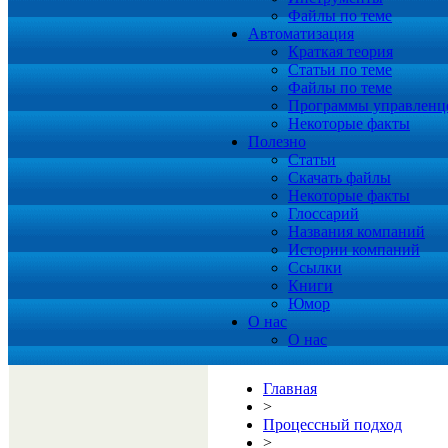
Файлы по теме
Автоматизация
Краткая теория
Статьи по теме
Файлы по теме
Программы управленц
Некоторые факты
Полезно
Статьи
Скачать файлы
Некоторые факты
Глоссарий
Названия компаний
Истории компаний
Ссылки
Книги
Юмор
О нас
О нас
Главная
>
Процессный подход
>