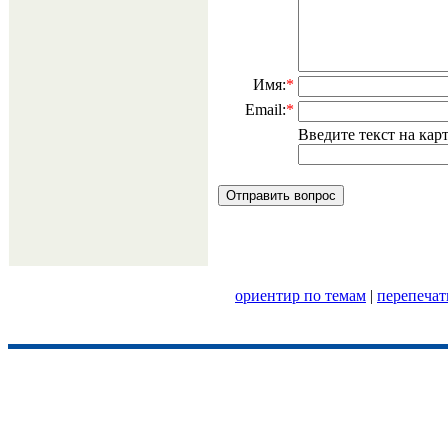
Имя:
*
Email:
*
Введите текст на ка
ориентир по темам
|
перепечат