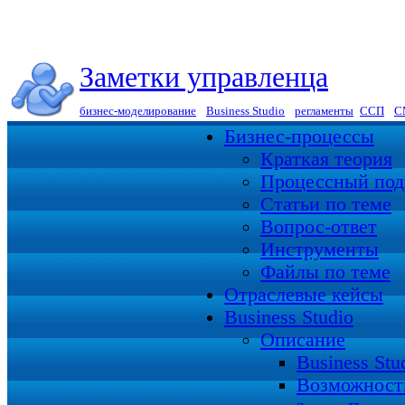
Заметки управленца
бизнес-моделирование
|
Business Studio
|
регламенты
|
ССП
|
С
Бизнес-процессы
Краткая теория
Процессный под
Статьи по теме
Вопрос-ответ
Инструменты
Файлы по теме
Отраслевые кейсы
Business Studio
Описание
Business St
Возможност