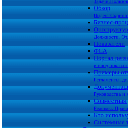
Задачи.Пользов
Обзор
Видео. Скринш
Бизнес-про
Оргструкту
Должности. От
Показатели
ФСА
Портал регл
и ввод показат
Примеры от
Регламенты, д
Документац
Руководства и 
Совместная 
Режимы. Права
Кто использ
Системные 