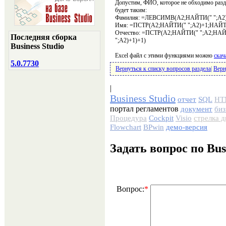
Допустим, ФИО, которое не обходимо разде
будет таким:
Фамилия: =ЛЕВСИМВ(A2;НАЙТИ(" ";A2)
Имя: =ПСТР(A2;НАЙТИ(" ";A2)+1;НАЙТИ
Отчество: =ПСТР(A2;НАЙТИ(" ";A2;НАЙ
Последняя сборка
";A2)+1)+1)
Business Studio
Excel файл с этими функциями можно
скач
5.0.7730
Вернуться к списку вопросов раздела
|
Верн
|
Business Studio
отчет
SQL
HT
портал регламентов
документ
биз
Процедура
Cockpit
Visio
стрелка 
Flowchart
BPwin
демо-версия
Задать вопрос по Bus
Вопрос:
*