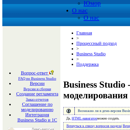
Юмор
О нас
О нас
Главная
>
Процессный подход
>
Business Studio
>
Поддержка
Вопрос-ответ
FAQ по Business Studio
Business Studio 
Версии
Версии и сборки
моделирования
Создание регламента
Заказ отчетов
Соглашение по
моделированию
Возможно ли в демо-версии Busi
Интеграция
Да,
HTML-навигатор
можно создать.
Business Studio и 1С
Вернуться к списку вопросов раздела
|
Верн