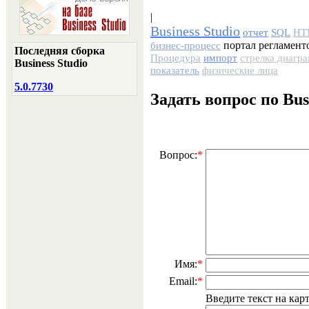
|
Business Studio
отчет
SQL
HT
портал регламент
бизнес-процесс
Последняя сборка
Процедура
импорт
стрелка диагр
Business Studio
показатель
физические лица
5.0.7730
Задать вопрос по Bus
Вопрос:
*
Имя:
*
Email:
*
Введите текст на ка