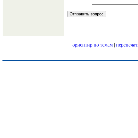
ориентир по темам
|
перепечат