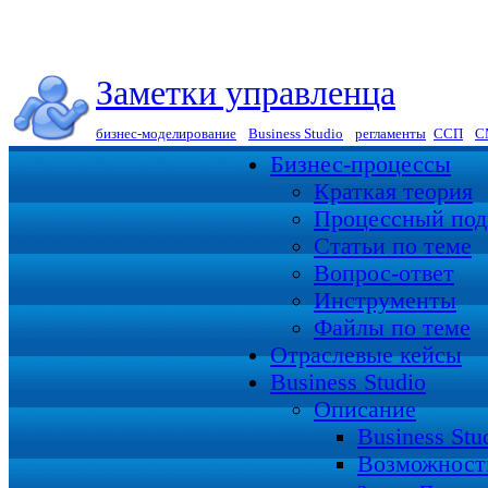
Заметки управленца
бизнес-моделирование
|
Business Studio
|
регламенты
|
ССП
|
С
Бизнес-процессы
Краткая теория
Процессный под
Статьи по теме
Вопрос-ответ
Инструменты
Файлы по теме
Отраслевые кейсы
Business Studio
Описание
Business St
Возможност