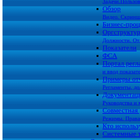
Задачи.Пользов
Обзор
Видео. Скринш
Бизнес-про
Оргструкту
Должности. От
Показатели
ФСА
Портал регл
и ввод показат
Примеры от
Регламенты, д
Документац
Руководства и 
Совместная 
Режимы. Права
Кто использ
Системные 