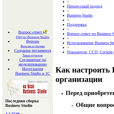
>
Процессный подход
>
Business Studio
>
Поддержка
>
Вопрос-ответ
Вопрос-ответ по Business S
FAQ по Business Studio
>
Версии
Использование Business St
Версии и сборки
>
Создание регламента
Показатели, ССП, Cockpit 
Заказ отчетов
Соглашение по
моделированию
Как настроить 
Интеграция
Business Studio и 1С
организации
Перед приобретен
Последняя сборка
Общие вопр
Business Studio