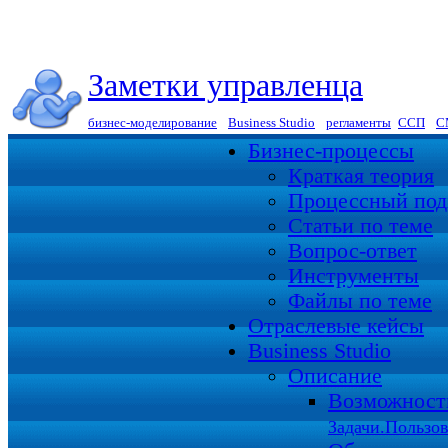
Заметки управленца
бизнес-моделирование
|
Business Studio
|
регламенты
|
ССП
|
С
Бизнес-процессы
Краткая теория
Процессный под
Статьи по теме
Вопрос-ответ
Инструменты
Файлы по теме
Отраслевые кейсы
Business Studio
Описание
Возможност
Задачи.Пользов