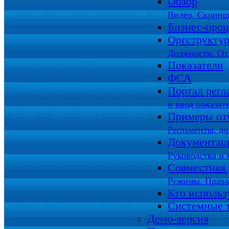
Обзор
Видео. Скринш
Бизнес-про
Оргструкту
Должности. От
Показатели
ФСА
Портал регл
и ввод показат
Примеры от
Регламенты, д
Документац
Руководства и 
Совместная 
Режимы. Права
Кто использ
Системные 
Демо-версия