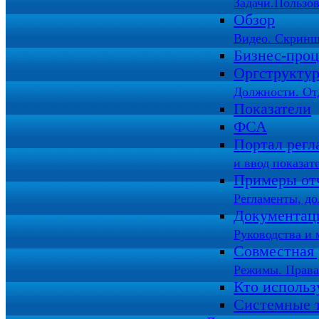
Задачи.Пользов
Обзор
Видео. Скринш
Бизнес-про
Оргструкту
Должности. От
Показатели
ФСА
Портал регл
и ввод показат
Примеры от
Регламенты, д
Документац
Руководства и 
Совместная 
Режимы. Права
Кто использ
Системные 