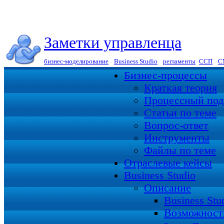
Заметки управленца
бизнес-моделирование
|
Business Studio
|
регламенты
|
ССП
|
С
Бизнес-процессы
Краткая теория
Процессный под
Статьи по теме
Вопрос-ответ
Инструменты
Файлы по теме
Отраслевые кейсы
Business Studio
Описание
Business St
Возможност